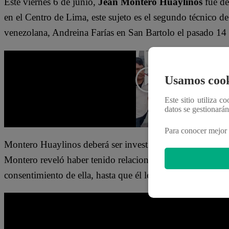
Este viernes 6 de junio,
Jean Montero Huaylinos
fue det
en el Centro de Lima, este sujeto es el segundo técnico de
venezolana, Andreina Farías en San Bartolo el pasado 14
Usamos cook
Este sitio utiliza c
datos se gestionará
Para conocer mejor 
Montero Huaylinos deberá ser investigado en el caso de l
Montero reveló haber tenido relaciones sexuales con la j
consentimiento de ella, hasta que él le contó que tenía que