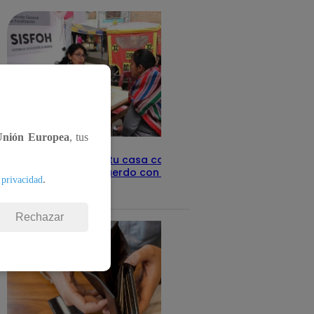
Unión Europea
, tus
Revisa con tu DNI si tu casa califica
como pobre, de acuerdo con el Sisfoh
.
 privacidad
Te ayudo
25 de mayo 2026
Rechazar