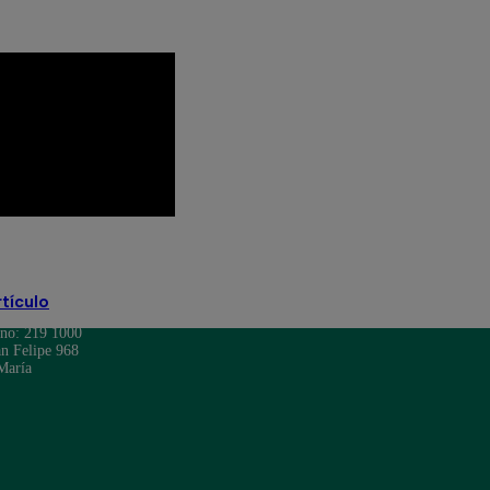
rtículo
ono: 219 1000
n Felipe 968
María