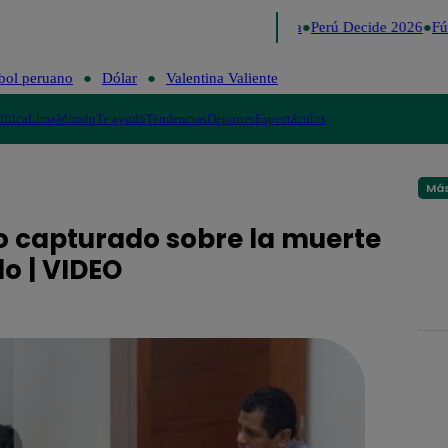
Lo último
Me Caigo de Risa
Perú Decide 2026
Fút
bol peruano
Dólar
Valentina Valiente
lítica
Lima
Mundo
Te ayudo
Tendencias
Deportes
Espectáculos
Más
o capturado sobre la muerte
o | VIDEO