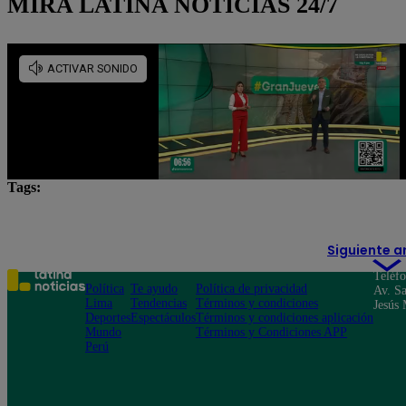
MIRA LATINA NOTICIAS 24/7
Tags:
Andreina Farías
San Bartolo
Siguiente a
Teléf
Política
Te ayudo
Política de privacidad
Av. Sa
Lima
Tendencias
Términos y condiciones
Jesús 
Deportes
Espectáculos
Términos y condiciones aplicación
Mundo
Términos y Condiciones APP
Perú