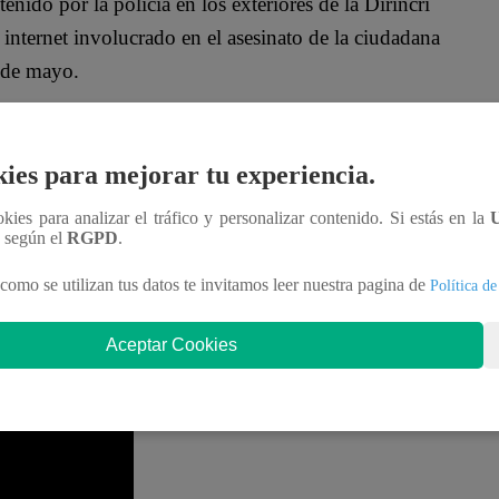
enido por la policía en los exteriores de la Dirincri
 internet involucrado en el asesinato de la ciudadana
 de mayo.
ies para mejorar tu experiencia.
ookies para analizar el tráfico y personalizar contenido. Si estás en la
n según el
RGPD
.
como se utilizan tus datos te invitamos leer nuestra pagina de
Política de
a muerte de Andreina Farías. Entre sus confesiones,
Aceptar Cookies
oven venezolana, sin embargo, cuenta que fue con
 irse.