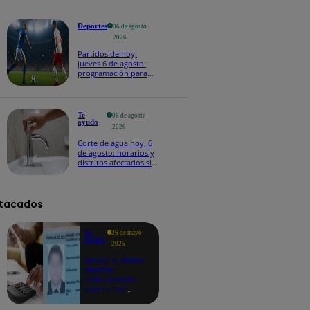
Deportes
06 de agosto
2026
Partidos de hoy,
jueves 6 de agosto:
programación para
ver fútbol EN VIVO
Te
06 de agosto
ayudo
2026
Corte de agua hoy, 6
de agosto: horarios y
distritos afectados sin
el servicio de Sedapal
tacados
Te
26 de mayo
ayudo
2025
Revisa si tienes
deudas
consultando
con tu DNI:
aquí los
detalles