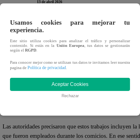
13 de abril 2026
Usamos cookies para mejorar tu
Las instituciones educativas de Lima Sur que fueron utili
experiencia.
Elecciones Generales 2026 no dictarán clases presenciales
Este sitio utiliza cookies para analizar el tráfico y personalizar
Ministerio de Educación. La medida busca garantizar el ad
contenido. Si estás en la
Unión Europea
, tus datos se gestionarán
según el
RGPD
.
De acuerdo con el comunicado oficial, la suspensión de ac
Para conocer mejor como se utilizan tus datos te invitamos leer nuestra
labores logísticas y operativas posteriores a la jornada el
Política de privacidad
pagina de
.
óptimas los planteles antes del retorno de los estudiantes.
Aceptar Cookies
MEDIDA BUSCA GARANTIZAR CI
Rechazar
ELECTORAL
Las autoridades precisaron que estos trabajos incluyen la 
que fueron empleados durante los comicios. En ese sentido