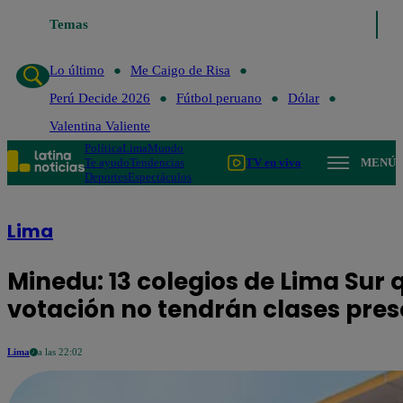
Lo último
Temas
Me Caigo de Risa
Perú Decide 2026
Fútbol peruan
Lo último
Me Caigo de Risa
Perú Decide 2026
Fútbol peruano
Dólar
Valentina Valiente
Política
Lima
Mundo
Te ayudo
Tendencias
TV en vivo
MENÚ
Deportes
Espectáculos
Lima
Minedu: 13 colegios de Lima Sur 
votación no tendrán clases pres
Lima
a las 22:02