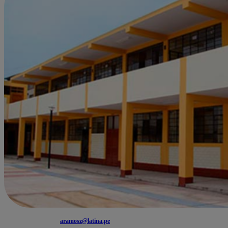
aramosz@latina.pe