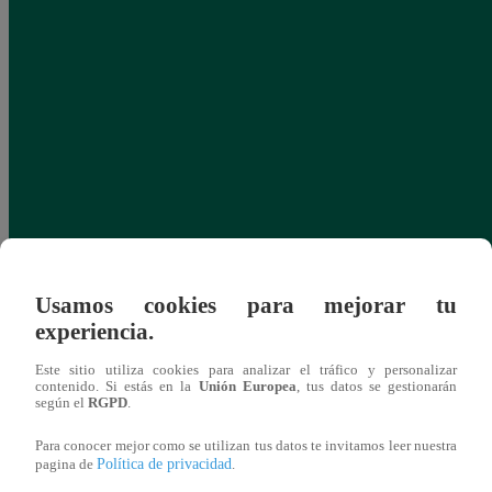
Usamos cookies para mejorar tu
experiencia.
Este sitio utiliza cookies para analizar el tráfico y personalizar
contenido. Si estás en la
Unión Europea
, tus datos se gestionarán
según el
RGPD
.
Para conocer mejor como se utilizan tus datos te invitamos leer nuestra
Política de privacidad
pagina de
.