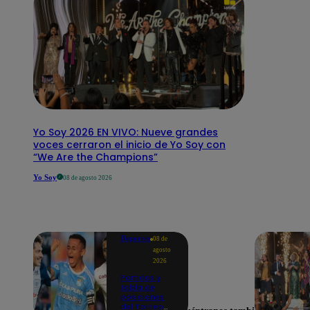
Yo Soy 2026 EN VIVO: Nueve grandes
voces cerraron el inicio de Yo Soy con
“We Are the Champions”
Yo Soy
08 de agosto 2026
Deportes
08 de
agosto
2026
Partidos y
tabla de
posiciones
del Torneo