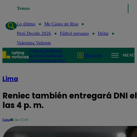
Temas
Lo último
Me Caigo de Risa
Perú Decide 202
Lo último
Me Caigo de Risa
Perú Decide 2026
Fútbol peruano
Dólar
Valentina Valiente
Política
Lima
Mundo
Te ayudo
Tendencias
TV en vivo
MENÚ
Deportes
Espectáculos
Lima
Reniec también entregará DNI el
las 4 p. m.
Lima
a las 12:43