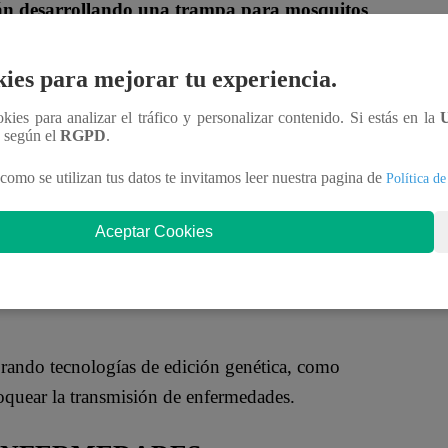
tán desarrollando una trampa para mosquitos
r rápidamente a los insectos portadores de
 de alerta temprana para que las autoridades locales
ies para mejorar tu experiencia.
ookies para analizar el tráfico y personalizar contenido. Si estás en la
n según el
RGPD
.
un algoritmo de inteligencia
sí como la especie del mosquito
“, explicó el profesor
como se utilizan tus datos te invitamos leer nuestra pagina de
Política de
a Universidad del Sur de Florida.
Aceptar Cookies
or menos de 150 dólares,
lo que significa que
e un brote inminente de dengue y otras
rando tecnologías de edición genética, como
loquear la transmisión de enfermedades.