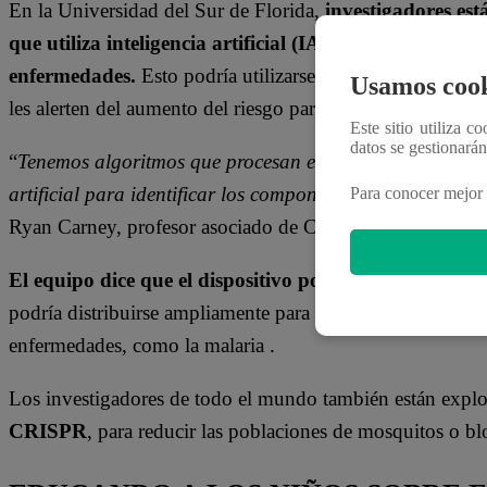
En la Universidad del Sur de Florida,
investigadores es
que utiliza inteligencia artificial (IA) para identifica
enfermedades.
Esto podría utilizarse como un dispositivo
Usamos cook
les alerten del aumento del riesgo para la salud pública.
Este sitio utiliza c
datos se gestionará
“
Tenemos algoritmos que procesan esa imagen y dirigen 
artificial para identificar los componentes anatómicos, a
Para conocer mejor 
Ryan Carney, profesor asociado de Ciencias Digitales en l
El equipo dice que el dispositivo podría producirse p
podría distribuirse ampliamente para la alerta temprana d
enfermedades, como la malaria .
Los investigadores de todo el mundo también están explo
CRISPR
, para reducir las poblaciones de mosquitos o b