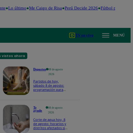
te
Lo último
Me Caigo de Risa
Perú Decide 2026
Fútbol peruano
Dó
TV en vivo
MENÚ
 vistos ahora
Deportes
08 de agosto
2026
Partidos de hoy,
sábado 8 de agosto:
programación para
ver fútbol EN VIVO
Te
08 de agosto
ayudo
2026
Corte de agua hoy, 8
de agosto: horarios y
distritos afectados sin
el servicio de Sedapal