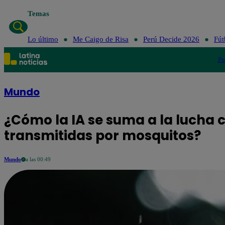
Temas
Lo último
Me Cai
Lo último
Me Caigo de Risa
Perú Decide 2026
Fút
Po
Mundo
¿Cómo la IA se suma a la lucha
transmitidas por mosquitos?
Mundo
a las 00:49