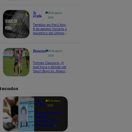
Te
08 de agosto
ayudo
2026
Temblor en Perú hoy,
8 de agosto: horario y
epicentro del último
sismo, según IGP
Deportes
08 de agosto
2026
Torneo Clausura: ¿A
qué hora y dónde ver
Sport Boys vs. Alianza
Lima por la fecha 4?
tacados
Te
26 de mayo
ayudo
2025
Revisa si tienes
deudas
consultando
con tu DNI:
aquí los