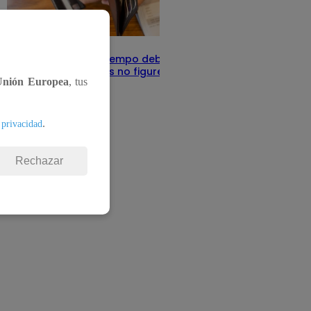
Infocorp: ¿Cuánto tiempo debe pasar
para que tus deudas no figuren en su
Unión Europea
, tus
sistema?
Te ayudo
11 de junio 2025
.
 privacidad
Rechazar