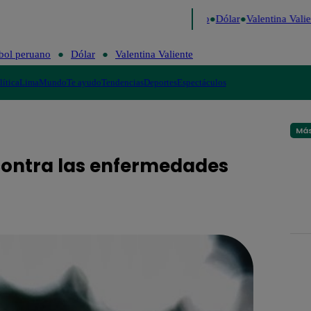
go de Risa
Perú Decide 2026
Fútbol peruano
Dólar
Valentina Valien
bol peruano
Dólar
Valentina Valiente
lítica
Lima
Mundo
Te ayudo
Tendencias
Deportes
Espectáculos
Más
 contra las enfermedades