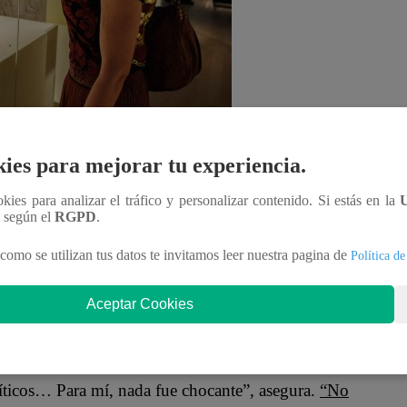
ies para mejorar tu experiencia.
ookies para analizar el tráfico y personalizar contenido. Si estás en la
n según el
RGPD
.
 ciudad universitaria, recibe a un puñado de
como se utilizan tus datos te invitamos leer nuestra pagina de
Política de
ntiguos intentan mostrar la influencia de la
Aceptar Cookies
Wind and Fire y Miles Davis.
e la reacción egipcia a la exposición no tenía
íticos… Para mí, nada fue chocante”, asegura.
“No