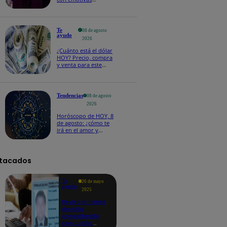
palabras: “Lo voy a
extrañar muchísimo”!
Te
08 de agosto
ayudo
2026
¿Cuánto está el dólar
HOY? Precio, compra
y venta para este
sábado 8 de agosto
Tendencias
08 de agosto
2026
Horóscopo de HOY, 8
de agosto: ¿cómo te
irá en el amor y
trabajo, según la IA?
tacados
Te
26 de mayo
ayudo
2025
Revisa si tienes
deudas
consultando
con tu DNI: