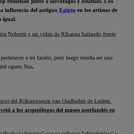
op resuenan junto a sarcófagos y estatuas. Los
a influencia del antiguo
Egipto
en los artistas de
 igual.
na Nefertiti y un video de Rihanna bailando frente
ertenecer a un faraón, pero luego resulta ser una
del rapero Nas.
negra) del Rijksmuseum van Oudheden de Leiden.
vetó a los arqueólogos del museo neerlandés en
sificaba la historia” con su enfoque “afrocéntrico” y