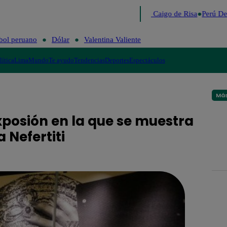
Lo último
Me Caigo de Risa
Perú Deci
bol peruano
Dólar
Valentina Valiente
lítica
Lima
Mundo
Te ayudo
Tendencias
Deportes
Espectáculos
Más
xposión en la que se muestra
 Nefertiti