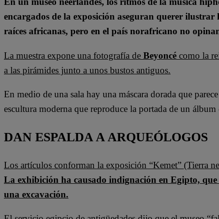
En un museo neerlandés, los ritmos de la música hiph
encargados de la exposición aseguran querer ilustrar l
raíces africanas, pero en el país norafricano no opinan
La muestra expone una fotografía de
Beyoncé
como la rei
a las pirámides junto a unos bustos antiguos.
En medio de una sala hay una máscara dorada que parece p
escultura moderna que reproduce la portada de un álbum 
DAN ESPALDA A ARQUEÓLOGOS
Los artículos conforman la exposición “Kemet” (Tierra 
La exhibición ha causado indignación en Egipto, que 
una excavación.
El servicio egipcio de antigüedades dijo que el museo “fal