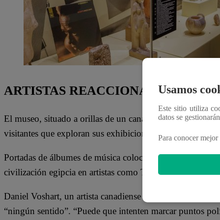
Usamos cook
ARTISTAS REACCIONAN
Este sitio utiliza c
datos se gestionará
El museo, situado a orillas de un canal de esta pintoresca
visitantes que exploran sus exhibiciones .
Para conocer mejor 
Portadas de álbumes de música colocados junto a objetos a
civilización egipcia en artistas como Tina Turner, Earth 
Daniel Voshart, un artista canadiense de 37 años, opina qu
“ningún sentido”. “Puede que intenten marcar puntos pol