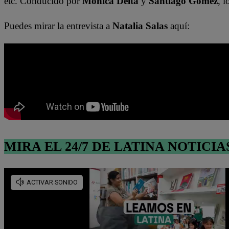
etc. Conducido por
Mónica Delta
y
Santiago Gómez
, 
Puedes mirar la entrevista a
Natalia Salas
aquí:
MIRA EL 24/7 DE LATINA NOTICIA