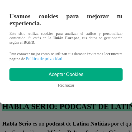
Usamos cookies para mejorar tu
Deportes
10/04/2026
experiencia.
10:21
FIFA selecciona al
peruano Kevin
Este sitio utiliza cookies para analizar el tráfico y personalizar
Ortega para
contenido. Si estás en la
Unión Europea
, tus datos se gestionarán
arbitrar en el
según el
RGPD
.
Mundial 2026
Para conocer mejor como se utilizan tus datos te invitamos leer nuestra
El operativo se ejecutó el 10 de marzo en 15 sedes, dond
Política de privacidad
pagina de
.
basado en el rendimiento diario de los empleados, obligán
Aceptar Cookies
Los siete detenidos quedaron a disposición judicial por 
Rechazar
expone graves irregularidades en la explotación de ciuda
HABLA SERIO: PODCAST DE LATI
Habla Serio
es un
podcast
de
Latina Noticias
por el qu