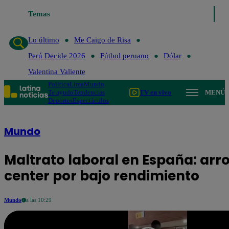
Lo último
Temas
Me Caigo de Risa
Perú Decide 2026
Fútbol peruano
D
Lo último
Me Caigo de Risa
Perú Decide 2026
Fútbol peruano
Dólar
Valentina Valiente
Política
Lima
Mundo
Te ayudo
Tendencias
TV en vivo
MENÚ
Deportes
Espectáculos
Mundo
Maltrato laboral en España: arro
center por bajo rendimiento
Mundo
a las 10:29