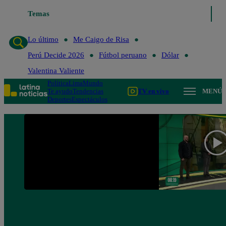
Temas
Lo último
Me Caigo de Ris
Lo último
Me Caigo de Risa
Perú Decide 2026
Fútbol peruano
Dólar
Valentina Valiente
Política
Lima
Mundo
Te ayudo
Tendencias
TV en vivo
MENÚ
Deportes
Espectáculos