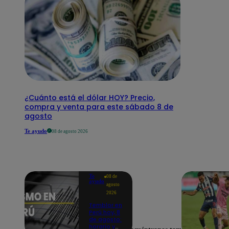
¿Cuánto está el dólar HOY? Precio,
compra y venta para este sábado 8 de
agosto
Te ayudo
08 de agosto 2026
Te
08 de
ayudo
agosto
2026
Temblor en
Perú hoy, 8
de agosto:
horario y