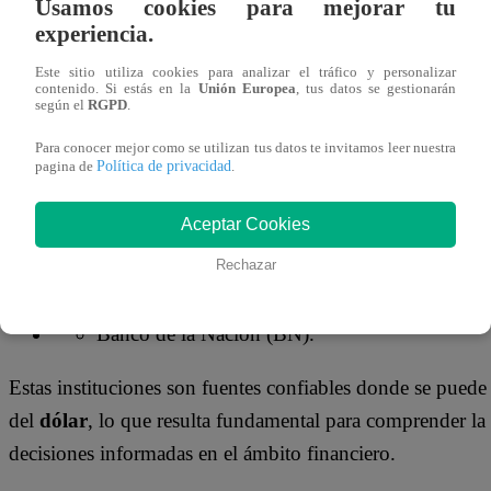
Usamos cookies para mejorar tu
cotizó para hoy, martes 24 de junio, en
S/ 3.593
para la
experiencia.
¿DÓNDE PUEDO VER EL PRECIO 
Este sitio utiliza cookies para analizar el tráfico y personalizar
contenido. Si estás en la
Unión Europea
, tus datos se gestionarán
según el
RGPD
.
Además de la
SUNAT
, diversas entidades en Perú propo
Para conocer mejor como se utilizan tus datos te invitamos leer nuestra
Política de privacidad
pagina de
.
entre ellas:
Aceptar Cookies
Banco Central de Reserva del Perú (BCRP).
Rechazar
Superintendencia de Banca, Seguros y AFP (S
Banco de la Nación (BN).
Estas instituciones son fuentes confiables donde se puede 
del
dólar
, lo que resulta fundamental para comprender l
decisiones informadas en el ámbito financiero.