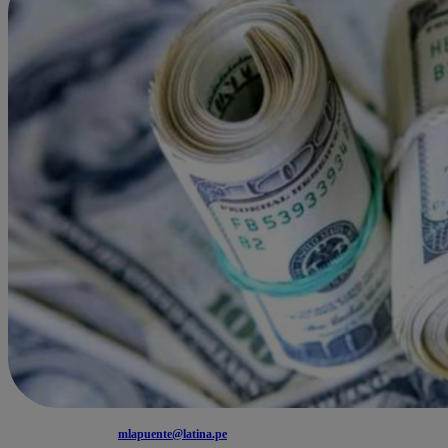
mlapuente@latina.pe