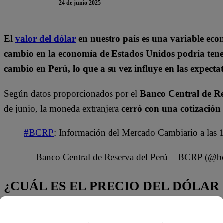
24 de junio 2025
El
valor del dólar
en nuestro país es una variable ec
cambio en la economía de Estados Unidos podría tener
cambio en Perú, lo que a su vez influye en las expectat
Según datos proporcionados por el
Banco Central de R
de junio, la moneda extranjera
cerró con una cotización 
#BCRP
: Información del Mercado Cambiario a las 
— Banco Central de Reserva del Perú – BCRP (@bc
¿CUÁL ES EL PRECIO DEL DÓLAR H
Según la Superintendencia Nacional de Aduanas y de Admin