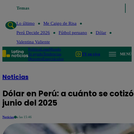
Lo último
Temas
Me Caigo de Risa
Perú Decide 2026
Fútbol peruano
D
Lo último
Me Caigo de Risa
Perú Decide 2026
Fútbol peruano
Dólar
Valentina Valiente
Política
Lima
Mundo
Te ayudo
Tendencias
TV en vivo
MENÚ
Deportes
Espectáculos
Noticias
Dólar en Perú: a cuánto se cotizó 
junio del 2025
Noticias
a las 15:46