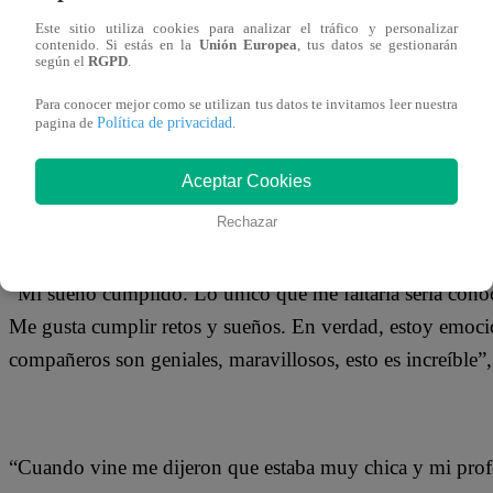
16 de diciembre 2018
Este sitio utiliza cookies para analizar el tráfico y personalizar
contenido. Si estás en la
Unión Europea
, tus datos se gestionarán
según el
RGPD
.
Joaquina Carruitero, la talentosa imitadora de Adele, se 
Para conocer mejor como se utilizan tus datos te invitamos leer nuestra
temporada 22 de Yo Soy con tan solo 16 años. La joven log
Política de privacidad
pagina de
.
Dyango, Luis Miguel, Arena Hash, Servando y Florentin
Aceptar Cookies
el premio de los 30 mil soles.
Rechazar
“Mi sueño cumplido. Lo único que me faltaría sería cono
Me gusta cumplir retos y sueños. En verdad, estoy emoci
compañeros son geniales, maravillosos, esto es increíble”,
“Cuando vine me dijeron que estaba muy chica y mi profe