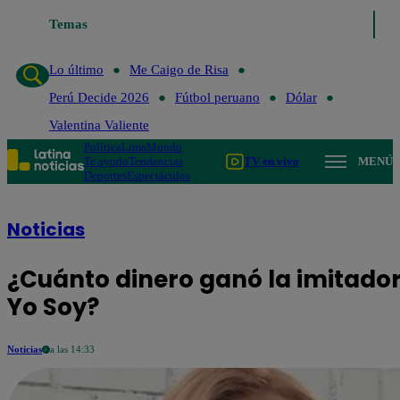
Temas
Lo último
Me Caigo de Risa
Perú Decide 202
Lo último
Me Caigo de Risa
Perú Decide 2026
Fútbol peruano
Dólar
Valentina Valiente
Política
Lima
Mundo
Te ayudo
Tendencias
TV en vivo
MENÚ
Deportes
Espectáculos
Noticias
¿Cuánto dinero ganó la imitador
Yo Soy?
Noticias
a las 14:33