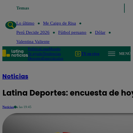
Temas
Lo último
Me Caigo de R
Lo último
Me Caigo de Risa
Perú Decide 2026
Fútbol peruano
Dólar
Valentina Valiente
Política
Lima
Mundo
Te ayudo
Tendencias
TV en vivo
MENÚ
Deportes
Espectáculos
Noticias
Latina Deportes: encuesta de h
Noticias
a las 19:45