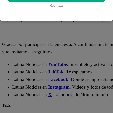
Rechazar
A continuación, te presentamos la encuesta de Latina De
respuesta y da clic en ella para participar. Recuerda que s
Gracias por participar en la encuesta. A continuación, te p
y te invitamos a seguirnos.
Latina Noticias en
YouTube
. Suscríbete y activa la
Latina Noticias en
TikTok
. Te esperamos.
Latina Noticias en
Facebook
. Donde siempre estam
Latina Noticias en
Instagram
. Videos y fotos de tod
Latina Noticias en
X
. La noticia de último minuto.
Tags:
encuesta
Lo último