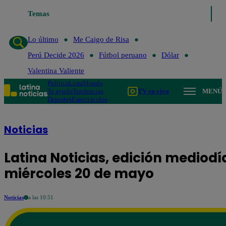
Temas
Lo último
Me Caigo d
Lo último
Me Caigo de Risa
Perú Decide 2026
Fútbol peruano
Dólar
Valentina Valiente
Política
Lima
Mundo
Te ayudo
Tendencias
TV en vivo
MENÚ
Deportes
Espectáculos
Noticias
Latina Noticias, edición mediodí
miércoles 20 de mayo
Noticias
a las 10:51