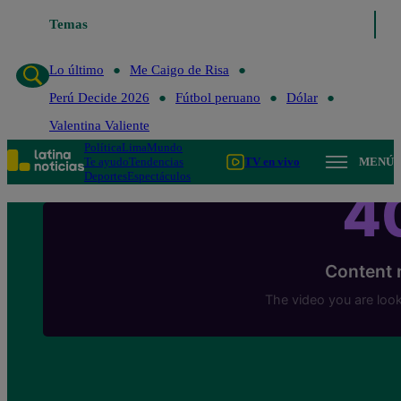
Temas
Lo último
Me Caigo de R
Lo último
Me Caigo de Risa
Perú Decide 2026
Fútbol peruano
Dólar
Valentina Valiente
Política
Lima
Mundo
Te ayudo
Tendencias
TV en vivo
MENÚ
Deportes
Espectáculos