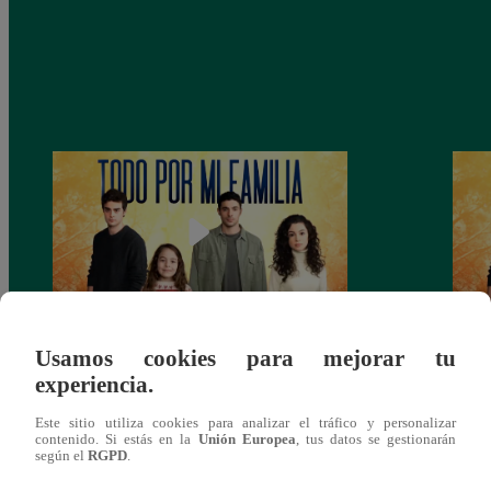
Usamos cookies para mejorar tu
Todo por mi familia, Sábado 13 de
Todo 
experiencia.
diciembre – capítulo 162, completo
dicie
(online y español)
(onli
Este sitio utiliza cookies para analizar el tráfico y personalizar
contenido. Si estás en la
Unión Europea
, tus datos se gestionarán
según el
RGPD
.