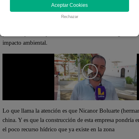
24 de mayo 2024
Aceptar Cookies
Rechazar
El empresario agrícola, Manuel Olaechea, ha colocado una
permitir que la empresa de cerámicas chinas, Tengda, cons
impacto ambiental.
Lo que llama la atención es que Nicanor Boluarte (hermano
china. Y es que la construcción de esta empresa pondría 
el poco recurso hídrico que ya existe en la zona