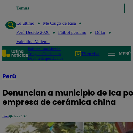
Temas
Lo último
Me Caigo de Risa
Perú Decide 20
Lo último
Me Caigo de Risa
Perú Decide 2026
Fútbol peruano
Dólar
Valentina Valiente
Política
Lima
Mundo
Te ayudo
Tendencias
TV en vivo
MENÚ
Deportes
Espectáculos
Perú
Denuncian a municipio de Ica po
empresa de cerámica china
Perú
a las 23:32