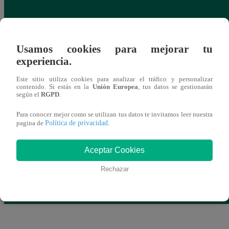
Usamos cookies para mejorar tu
experiencia.
Este sitio utiliza cookies para analizar el tráfico y personalizar
contenido. Si estás en la
Unión Europea
, tus datos se gestionarán
según el
RGPD
.
Para conocer mejor como se utilizan tus datos te invitamos leer nuestra
Política de privacidad
pagina de
.
Aceptar Cookies
Esposo de pediatra asesinada fue llevado a
Munic
Rechazar
penal para cumplir prisión preventiva
públi
dos d