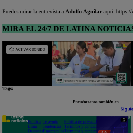
Puedes mirar la entrevista a
Adolfo Aguilar
aquí: https
MIRA EL 24/7 DE LATINA NOTICIA
Tags:
bajas temperaturas
friaje
frío
Lima
Encuéntranos también en
Sigui
Teléfono: 219
X
Política
Te ayudo
Política de privacidad
1000
Lima
Tendencias
Términos y condiciones
Av. San
Deportes
Espectáculos
Términos y condiciones
Felipe 968