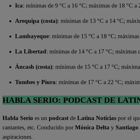
Ica
: mínimas de 9 °C a 16 °C; máximas de 18 °C a 
Arequipa (costa)
: mínimas de 13 °C a 14 °C; máxi
Lambayeque
: mínimas de 15 °C a 18 °C; máximas
La Libertad
: mínimas de 14 °C a 17 °C; máximas 
Áncash (costa)
: mínimas de 15 °C a 17 °C; máxima
Tumbes y Piura
: mínimas de 17 °C a 22 °C; máxim
HABLA SERIO: PODCAST DE LATI
Habla Serio
es un
podcast
de
Latina Noticias
por el qu
cantantes, etc. Conducido por
Mónica Delta
y
Santiago
aspiraciones.