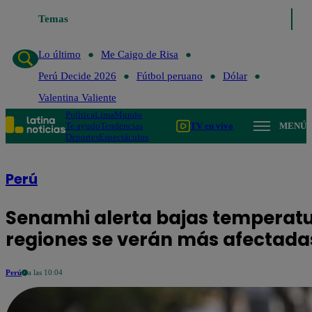
Temas
Lo último
Me Caigo de Risa
Perú Deci
Lo último
Me Caigo de Risa
Perú Decide 2026
Fútbol peruano
Dólar
Valentina Valiente
Política
Lima
Mundo
Te ayudo
Tendencias
TV en vivo
MENÚ
Deportes
Espectáculos
Perú
Senamhi alerta bajas temperatura
regiones se verán más afectada
Perú
a las 10:04