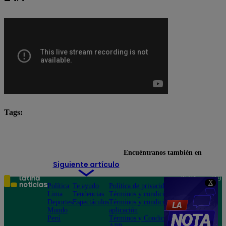
Tags:
Huaraz
Lo último
Saki Terada
Encuéntranos también en
Siguiente artículo
Teléfono: 219
X
Política
Te ayudo
Política de privacidad
1000
Lima
Tendencias
Términos y condiciones
Av. San
Deportes
Espectáculos
Términos y condiciones
Felipe 968
Mundo
aplicación
Jesús María
Perú
Términos y Condiciones