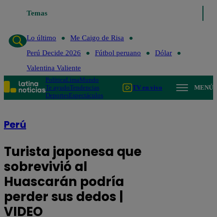
Temas
Lo último
Me Caigo de Risa
Perú Decide 2026
Fútb
Lo último
Me Caigo de Risa
Perú Decide 2026
Fútbol peruano
Dólar
Valentina Valiente
Política
Lima
Mundo
Te ayudo
Tendencias
TV en vivo
MENÚ
Deportes
Espectáculos
Perú
Turista japonesa que
sobrevivió al
Huascarán podría
perder sus dedos |
VIDEO