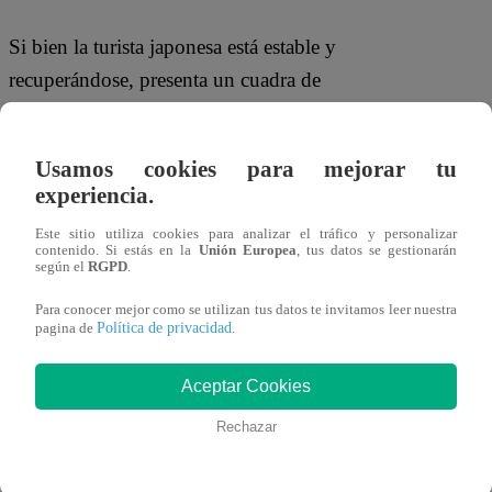
Si bien la turista japonesa está estable y
recuperándose, presenta un cuadra de
deshidratación moderada severa debido a
los días que estuvo a la intemperie y las
Usamos cookies para mejorar tu
temperaturas extremas.
experiencia.
Asimismo, el corresponsal de Latina
Este sitio utiliza cookies para analizar el tráfico y personalizar
contenido. Si estás en la
Unión Europea
, tus datos se gestionarán
Noticias en Huaraz, informa que se prevé
según el
RGPD
.
que la turista japonesa sea trasladada a
Para conocer mejor como se utilizan tus datos te invitamos leer nuestra
Política de privacidad
Lima para seguir siendo monitoreada,
pagina de
.
pues debido a las bajas temperaturas, la
Aceptar Cookies
afectada también presenta una isquemia.
Rechazar
“Es isquemia del primer dedo del pie
izquierdo y quinto dedo de la mano