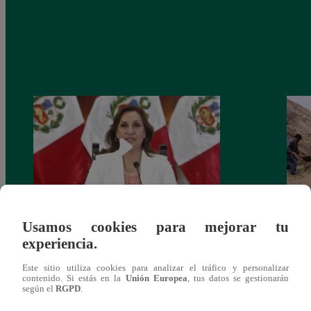
Usamos cookies para mejorar tu
Congreso: proponen que el aumento del
Las c
experiencia.
salario presidencial se aplique desde 2026
Energ
Este sitio utiliza cookies para analizar el tráfico y personalizar
contenido. Si estás en la
Unión Europea
, tus datos se gestionarán
según el
RGPD
.