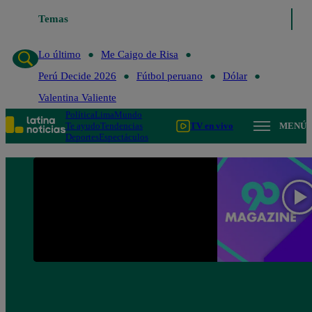
Temas
Lo último
Me Caigo de R
Lo último
Me Caigo de Risa
Perú Decide 2026
Fútbol peruano
Dólar
Valentina Valiente
Política
Lima
Mundo
Te ayudo
Tendencias
TV en vivo
MENÚ
Deportes
Espectáculos