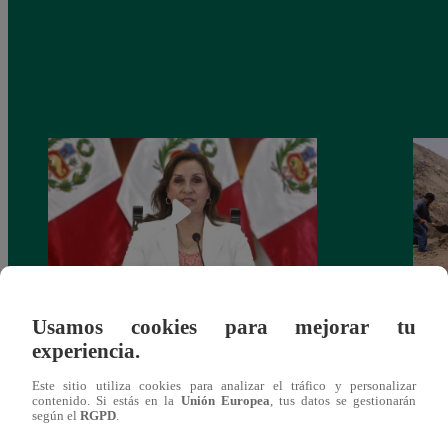
Usamos cookies para mejorar tu
Congreso: proponen que el aumento del
Las c
experiencia.
salario presidencial se aplique desde 2026
Energ
Este sitio utiliza cookies para analizar el tráfico y personalizar
contenido. Si estás en la
Unión Europea
, tus datos se gestionarán
según el
RGPD
.