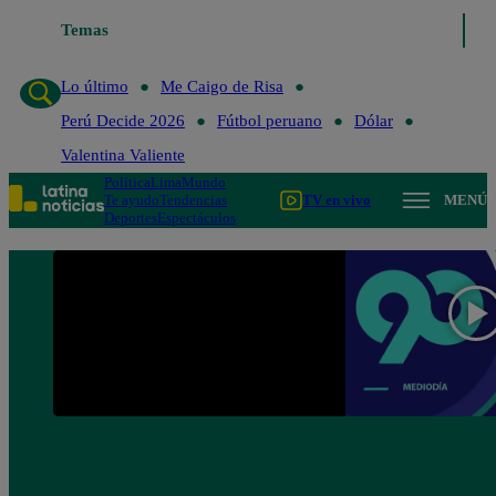
Temas
Lo último
Me Caigo de Risa
Perú Decide 2026
Lo último
Me Caigo de Risa
Perú Decide 2026
Fútbol peruano
Dólar
Valentina Valiente
Política
Lima
Mundo
Te ayudo
Tendencias
TV en vivo
MENÚ
Deportes
Espectáculos