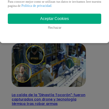
Para conocer mejor como se utilizan tus datos te invitamos leer nuestra
Política de privacidad
pagina de
.
También te puede
Aceptar Cookies
interesar
Rechazar
La caída de la "Dinastía Tocorón": fueron
capturados con drone y tecnología
térmica tras robar armas