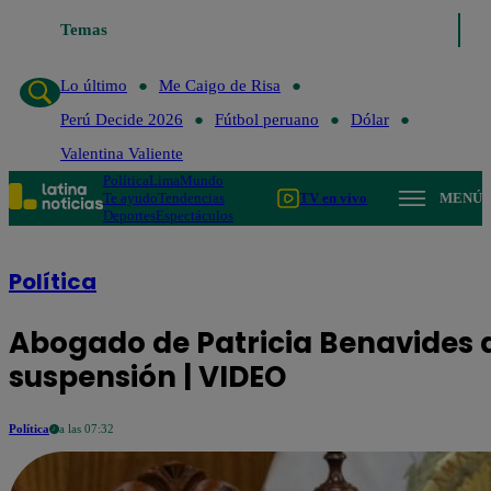
Temas
Lo último
Me Caigo de Risa
Perú
Lo último
Me Caigo de Risa
Perú Decide 2026
Fútbol peruano
Dólar
Valentina Valiente
Política
Lima
Mundo
Te ayudo
Tendencias
TV en vivo
MENÚ
Deportes
Espectáculos
Política
Abogado de Patricia Benavides
suspensión | VIDEO
Política
a las 07:32