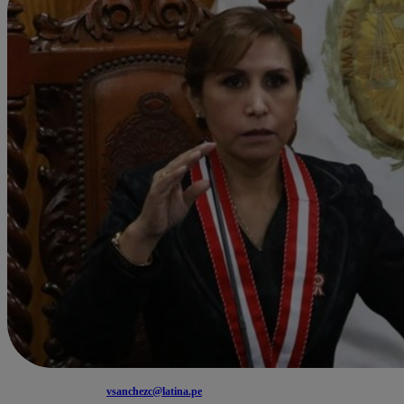
vsanchezc@latina.pe