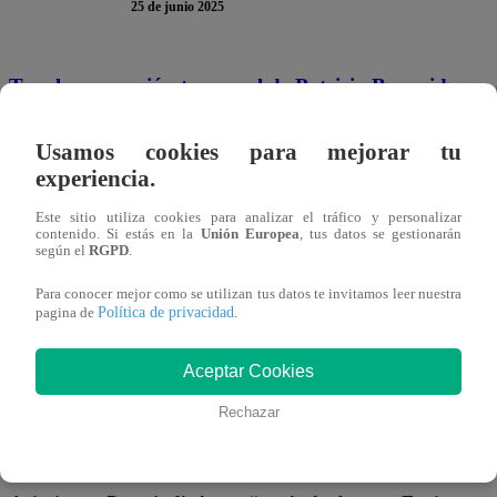
25 de junio 2025
Tras la suspensión temporal de Patricia Benavides en e
abogado,
Juan Peña
, declaró a
Latina Noticias
sobre la
Usamos cookies para mejorar tu
Te puede interesar
experiencia.
Este sitio utiliza cookies para analizar el tráfico y personalizar
contenido. Si estás en la
Unión Europea
, tus datos se gestionarán
Política
false
según el
RGPD
.
Poder Judicial
suspende
Para conocer mejor como se utilizan tus datos te invitamos leer nuestra
temporalmente
Política de privacidad
pagina de
.
a Patricia
Benavides por
24 meses
Aceptar Cookies
“En mi casilla fiscal no me ha llegado ninguna notificac
Rechazar
ningún juez pero como lo que hace la gente decente, vamo
impugnación cuando corresponda”
, indicó Peña.