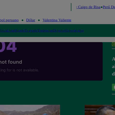
Lo último
Me Caigo de Risa
Perú De
bol peruano
Dólar
Valentina Valiente
lítica
Lima
Mundo
Te ayudo
Tendencias
Deportes
Espectáculos
A
a
d