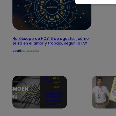
Horóscopo de HOY, 6 de agosto: ¿cómo
te irá en el amor y trabajo, según la IA?
Viral
06 de agosto 2026
Te
06 de
ayudo
agosto
2026
Temblor en
Perú hoy, 6
de agosto:
horario y
epicentro
del último
sismo,