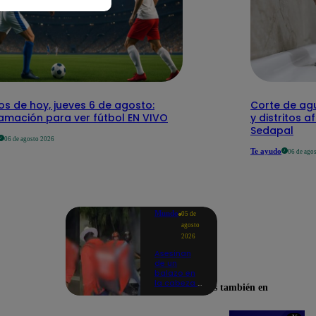
os de hoy, jueves 6 de agosto:
Corte de agu
amación para ver fútbol EN VIVO
y distritos a
Sedapal
06 de agosto 2026
Te ayudo
06 de ago
Mundo
05 de
agosto
2026
Asesinan
de un
balazo en
la cabeza a
Encuéntranos también en
tiktoker en
plena
transmisión