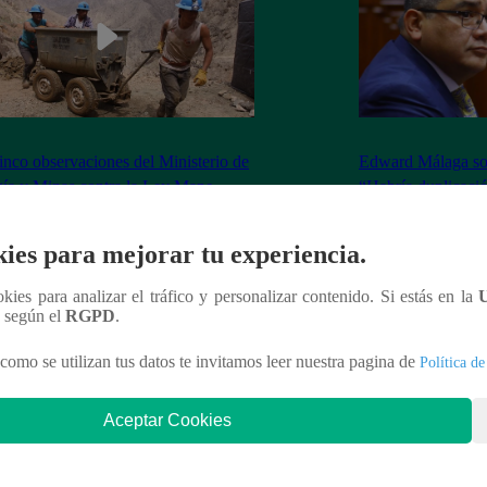
inco observaciones del Ministerio de
Edward Málaga so
ía y Minas contra la Ley Mape
“Habría duplicació
Premier o la Presi
ies para mejorar tu experiencia.
ookies para analizar el tráfico y personalizar contenido. Si estás en la
n según el
RGPD
.
nteresar
como se utilizan tus datos te invitamos leer nuestra pagina de
Política de
Aceptar Cookies