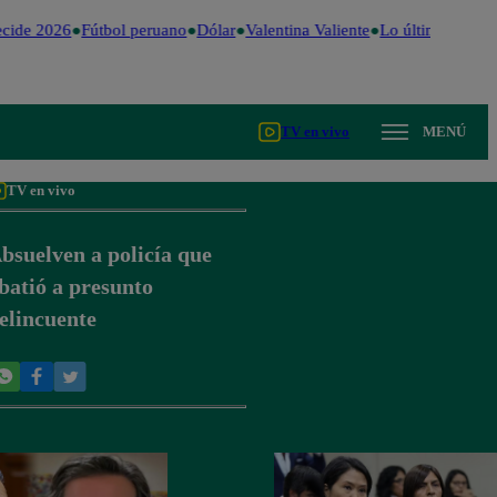
cide 2026
Fútbol peruano
Dólar
Valentina Valiente
Lo último
Me Cai
TV en vivo
MENÚ
TV en vivo
bsuelven a policía que
batió a presunto
elincuente