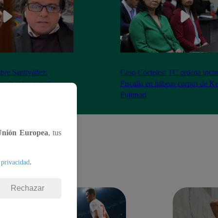
bre Santiváñez:
Caso Cócteles: TC ordena inclu
n de roles con el
Fiscalía en hábeas corpus de K
denta”
Fujimori
Unión Europea
, tus
.
 privacidad
Rechazar