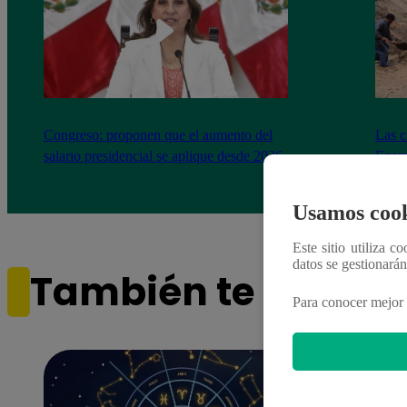
Congreso: proponen que el aumento del
Las c
salario presidencial se aplique desde 2026
Energ
Usamos cook
Este sitio utiliza c
datos se gestionará
También te puede i
Para conocer mejor 