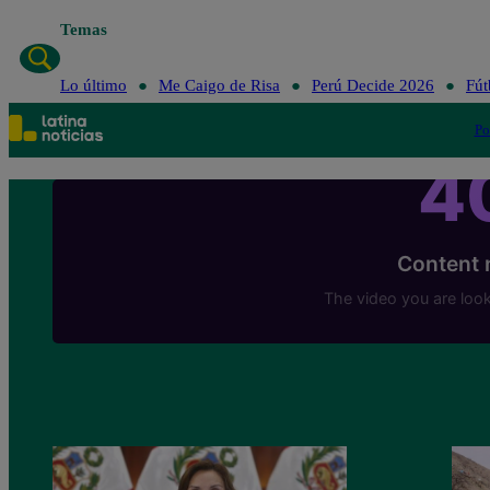
Temas
Lo último
Me Caigo de Risa
Perú Decide 2026
Fút
Po