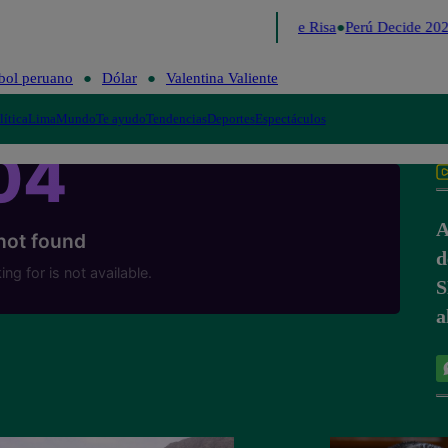
Lo último
Me Caigo de Risa
Perú Decide 202
bol peruano
Dólar
Valentina Valiente
lítica
Lima
Mundo
Te ayudo
Tendencias
Deportes
Espectáculos
A
d
S
a