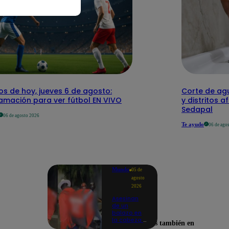
os de hoy, jueves 6 de agosto:
Corte de agu
amación para ver fútbol EN VIVO
y distritos a
Sedapal
06 de agosto 2026
Te ayudo
06 de ago
Mundo
05 de
agosto
2026
Asesinan
de un
balazo en
la cabeza a
Encuéntranos también en
tiktoker en