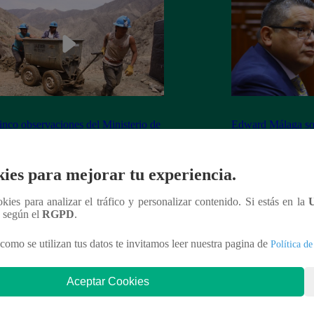
inco observaciones del Ministerio de
Edward Málaga so
ía y Minas contra la Ley Mape
“Habría duplicació
Premier o la Presi
ies para mejorar tu experiencia.
ookies para analizar el tráfico y personalizar contenido. Si estás en la
n según el
RGPD
.
nteresar
como se utilizan tus datos te invitamos leer nuestra pagina de
Política de
Aceptar Cookies