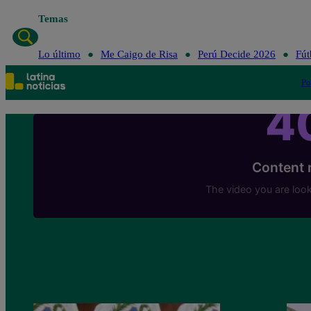
Temas
Lo último
Me Caigo de Risa
Perú Decide 2026
Fút
Po