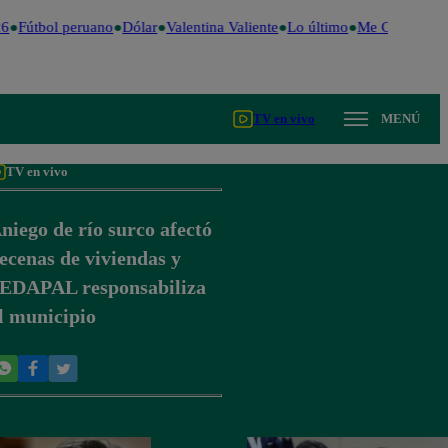
6
Fútbol peruano
Dólar
Valentina Valiente
Lo último
Me Caigo de R
TV en vivo
MENÚ
TV en vivo
niego de río surco afectó
ecenas de viviendas y
EDAPAL responsabiliza
l municipio