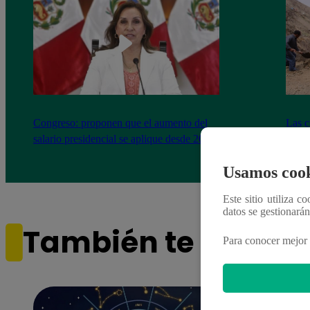
Congreso: proponen que el aumento del
Las c
salario presidencial se aplique desde 2026
Energ
Usamos cook
Este sitio utiliza c
datos se gestionará
También te puede i
Para conocer mejor 