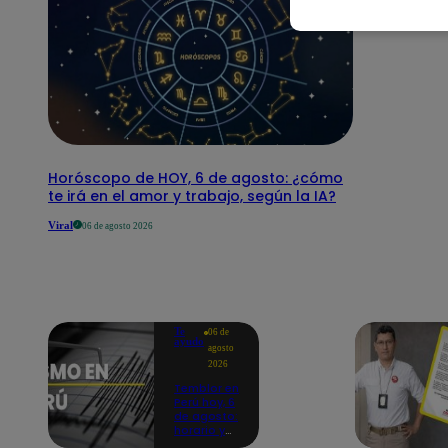
Horóscopo de HOY, 6 de agosto: ¿cómo
te irá en el amor y trabajo, según la IA?
Viral
06 de agosto 2026
Te
06 de
ayudo
agosto
2026
Temblor en
Perú hoy, 6
de agosto:
horario y
epicentro