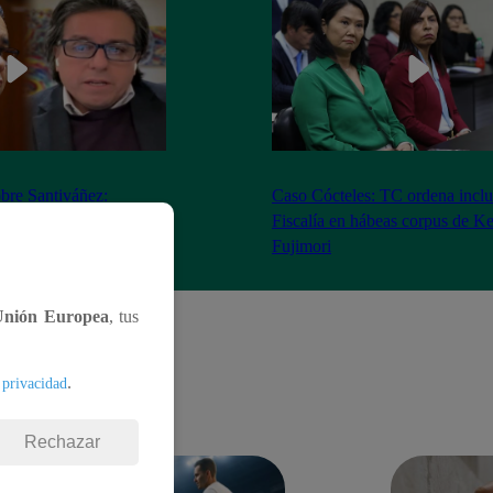
bre Santiváñez:
Caso Cócteles: TC ordena inclu
n de roles con el
Fiscalía en hábeas corpus de K
denta”
Fujimori
Unión Europea
, tus
.
 privacidad
Rechazar