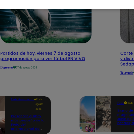
Partidos de hoy, viernes 7 de agosto:
Corte 
programación para ver fútbol EN VIVO
y dist
Sedap
Deportes
07 de agosto 2026
Te ayudo
Entretenimiento
07 de
Perú
06 de
agosto
2026
Sismo de
magnitud
Presentan el libro
Junín dej
más pequeño de la
heridos, 
Feria del
hogares 
Internacional del
propició
Libro de Lima: mide