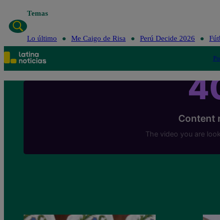
Temas
Lo último
Me Caigo de Risa
Perú Decide 2026
Fút
Po