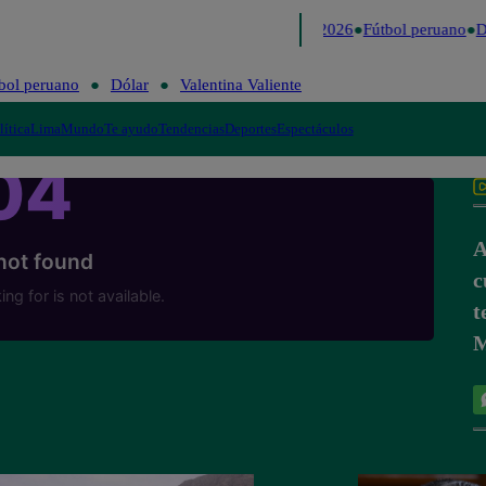
Lo último
Me Caigo de Risa
Perú Decide 2026
Fútbol peruano
Dó
bol peruano
Dólar
Valentina Valiente
lítica
Lima
Mundo
Te ayudo
Tendencias
Deportes
Espectáculos
A
c
t
M