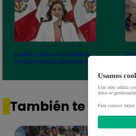
Congreso: proponen que el aumento del
Las c
salario presidencial se aplique desde 2026
Energ
Usamos cook
Este sitio utiliza c
datos se gestionará
También te puede i
Para conocer mejor 