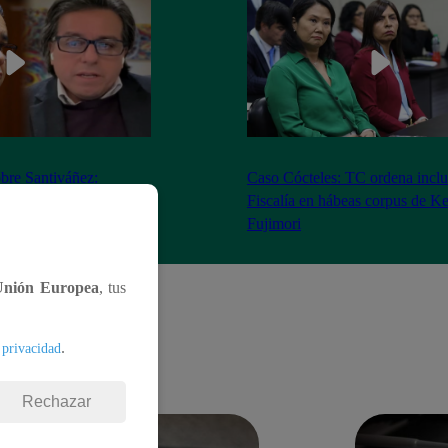
bre Santiváñez:
Caso Cócteles: TC ordena inclu
n de roles con el
Fiscalía en hábeas corpus de K
denta”
Fujimori
Unión Europea
, tus
.
 privacidad
Rechazar