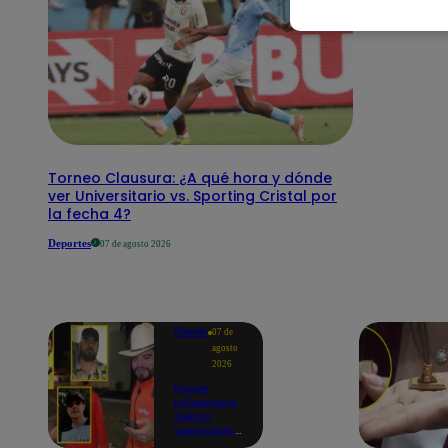
Torneo Clausura: ¿A qué hora y dónde
ver Universitario vs. Sporting Cristal por
la fecha 4?
Deportes
07 de agosto 2026
Mundo
07 de
agosto
2026
Nueve
influencers
fueron
asesinados
por la