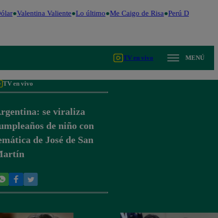
lar
Valentina Valiente
Lo último
Me Caigo de Risa
Perú Decide 202
TV en vivo
MENÚ
TV en vivo
rgentina: se viraliza
umpleaños de niño con
emática de José de San
artín