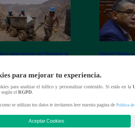
inco observaciones del Ministerio de
Edward Málaga so
ía y Minas contra la Ley Mape
“Habría duplicació
Premier o la Presi
ies para mejorar tu experiencia.
ookies para analizar el tráfico y personalizar contenido. Si estás en la
n según el
RGPD
.
nteresar
como se utilizan tus datos te invitamos leer nuestra pagina de
Política de
Aceptar Cookies