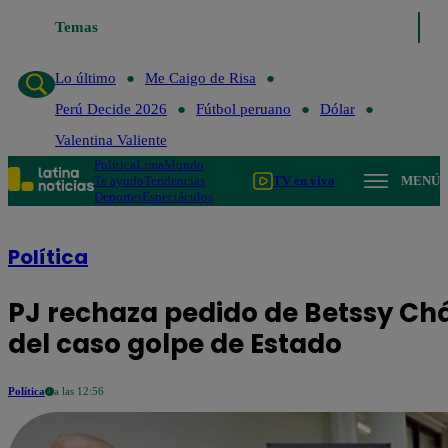
Temas
Lo último
Me Caigo de Risa
Perú De
Lo último
Me Caigo de Risa
Perú Decide 2026
Fútbol peruano
Dólar
Valentina Valiente
Política
Lima
Mundo
Te ayudo
Tendencias
TV en vivo
MENÚ
Deportes
Espectáculos
Política
PJ rechaza pedido de Betssy Chá
del caso golpe de Estado
Política
a las 12:56