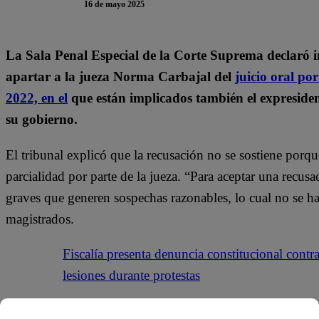
16 de mayo 2025
La Sala Penal Especial de la Corte Suprema declaró 
apartar a la jueza Norma Carbajal del
juicio oral po
2022, en el
que están implicados también el expresiden
su gobierno.
El tribunal explicó que la recusación no se sostiene porq
parcialidad por parte de la jueza. “Para aceptar una recus
graves que generen sospechas razonables, lo cual no se ha 
magistrados.
Fiscalía presenta denuncia constitucional contr
lesiones durante protestas