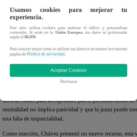
Usamos cookies para mejorar tu
experiencia.
Este sitio utiliza cookies para analizar el tráfico y personalizar
contenido. Si estás en la
Unión Europea
, tus datos se gestionarán
según el
RGPD
.
Para conocer mejor como se utilizan tus datos te invitamos leer nuestra
Política de privacidad
pagina de
.
Aceptar Cookies
Rechazar
La defensa de Chávez argumentó que la jueza mostraba incl
años de cárcel para la expremier por el presunto delito de 
neutralidad no implica pasividad y que la jueza puede tom
una falta de imparcialidad.
Como reacción, Chávez presentó un nuevo recurso, esta v