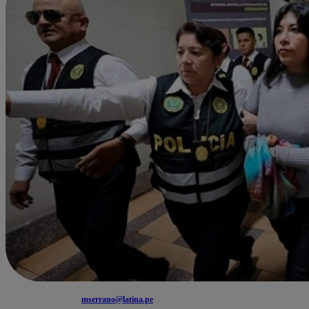
mserrano@latina.pe