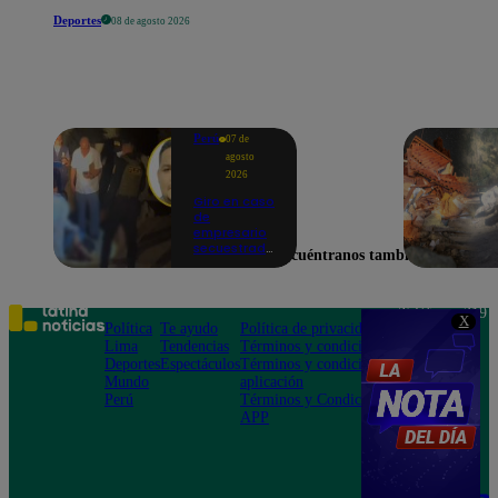
Deportes
08 de agosto 2026
Perú
07 de
agosto
2026
Giro en caso
de
empresario
secuestrado
Encuéntranos también en
y asesinado:
Habría sido
un ajuste de
cuentas
Teléfono: 219
X
Política
Te ayudo
Política de privacidad
1000
Lima
Tendencias
Términos y condiciones
Av. San
Deportes
Espectáculos
Términos y condiciones
Felipe 968
Mundo
aplicación
Jesús María
Perú
Términos y Condiciones
APP