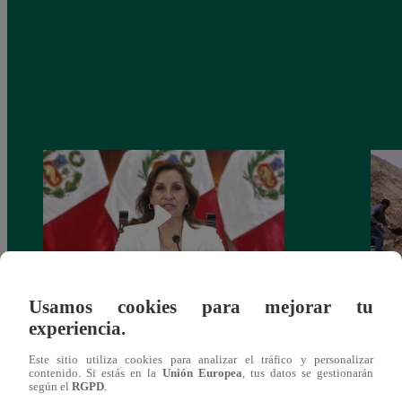
Usamos cookies para mejorar tu
Congreso: proponen que el aumento del
Las c
experiencia.
salario presidencial se aplique desde 2026
Energ
Este sitio utiliza cookies para analizar el tráfico y personalizar
contenido. Si estás en la
Unión Europea
, tus datos se gestionarán
según el
RGPD
.