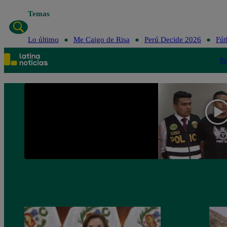
Temas
Lo último
Me Caigo de Risa
Perú Decide 2026
Fút
Po