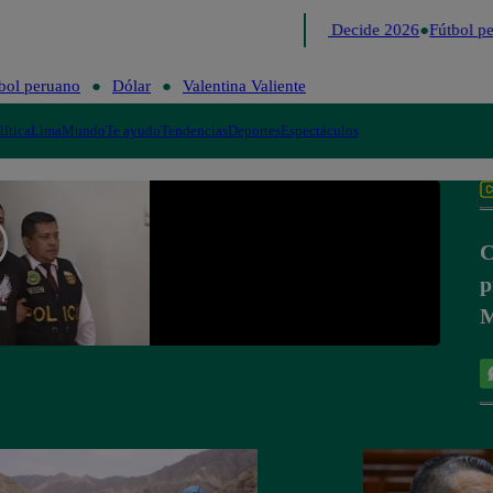
Lo último
Me Caigo de Risa
Perú Decide 2026
Fútbol pe
bol peruano
Dólar
Valentina Valiente
lítica
Lima
Mundo
Te ayudo
Tendencias
Deportes
Espectáculos
C
p
M