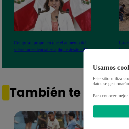
Congreso: proponen que el aumento del
Las c
salario presidencial se aplique desde 2026
Energ
Usamos cook
Este sitio utiliza c
datos se gestionará
También te puede i
Para conocer mejor 