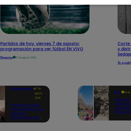
Partidos de hoy, viernes 7 de agosto:
Corte 
programación para ver fútbol EN VIVO
y dist
Sedap
Deportes
07 de agosto 2026
Te ayudo
Entretenimiento
07 de
Perú
06 de
agosto
2026
Sismo de
magnitud
Presentan el libro
Junín dej
más pequeño de la
heridos, 
Feria del
hogares 
Internacional del
propició
Libro de Lima: mide
desprend
casi la falange de
un dedo