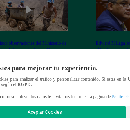
inco observaciones del Ministerio de
Edward Málaga so
ía y Minas contra la Ley Mape
“Habría duplicació
Premier o la Presi
ies para mejorar tu experiencia.
ookies para analizar el tráfico y personalizar contenido. Si estás en la
n según el
RGPD
.
nteresar
como se utilizan tus datos te invitamos leer nuestra pagina de
Política de
Aceptar Cookies