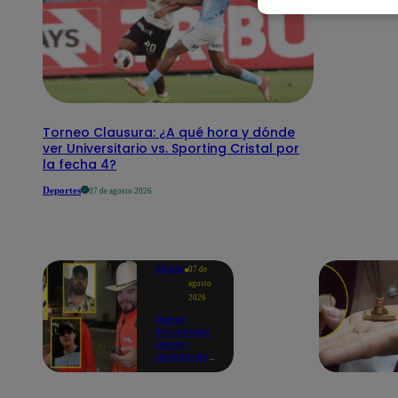
Torneo Clausura: ¿A qué hora y dónde
ver Universitario vs. Sporting Cristal por
la fecha 4?
Deportes
07 de agosto 2026
Mundo
07 de
agosto
2026
Nueve
influencers
fueron
asesinados
por la
guerra
interna en