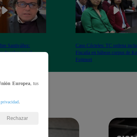
bre Santiváñez:
Caso Cócteles: TC ordena inclu
n de roles con el
Fiscalía en hábeas corpus de K
denta”
Fujimori
Unión Europea
, tus
.
 privacidad
Rechazar