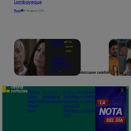
Lambayeque
Perú
05 de agosto 2026
Valentina
05 de
Valiente
agosto
2026
Valentina
Valiente
capítulo 108:
¡Don
Encuéntranos también en
Edmundo
empieza a
sospechar de
Frida tras
Teléfono: 219
X
descubrir una
Política
Te ayudo
Política de privacidad
1000
contradicción
Lima
Tendencias
Términos y condiciones
Av. San
en una
Deportes
Espectáculos
Términos y condiciones
Felipe 968
conversación!
Mundo
aplicación
Jesús María
Perú
Términos y Condiciones
APP