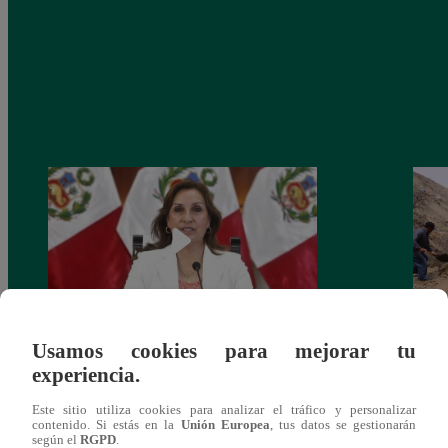
Usamos cookies para mejorar tu
Congreso: proponen que el aumento del
Las c
experiencia.
salario presidencial se aplique desde 2026
Energ
Este sitio utiliza cookies para analizar el tráfico y personalizar
contenido. Si estás en la
Unión Europea
, tus datos se gestionarán
según el
RGPD
.