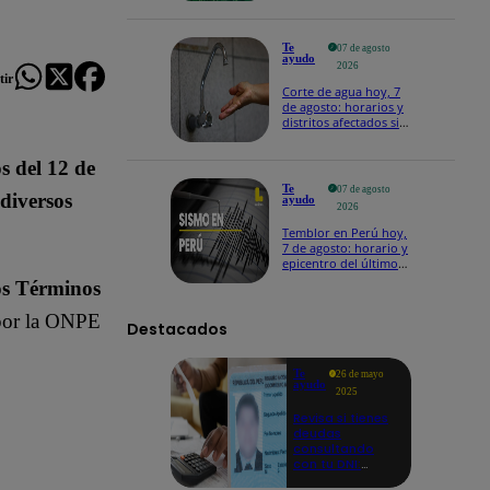
Te
07 de agosto
ayudo
2026
ir
Corte de agua hoy, 7
de agosto: horarios y
distritos afectados sin
el servicio de Sedapal
s del 12 de
Te
07 de agosto
diversos
ayudo
2026
Temblor en Perú hoy,
7 de agosto: horario y
epicentro del último
sismo, según IGP
los Términos
 por la ONPE
Destacados
Te
26 de mayo
ayudo
2025
Revisa si tienes
deudas
consultando
con tu DNI:
aquí los