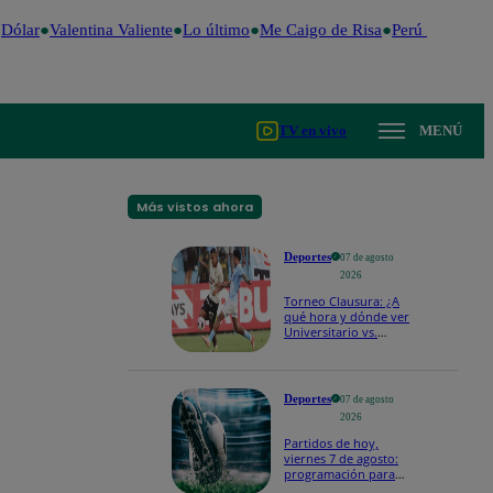
ólar
Valentina Valiente
Lo último
Me Caigo de Risa
Perú Decide 20
TV en vivo
MENÚ
Más vistos ahora
Deportes
07 de agosto
2026
Torneo Clausura: ¿A
qué hora y dónde ver
Universitario vs.
Sporting Cristal por la
fecha 4?
Deportes
07 de agosto
2026
Partidos de hoy,
viernes 7 de agosto:
programación para
ver fútbol EN VIVO