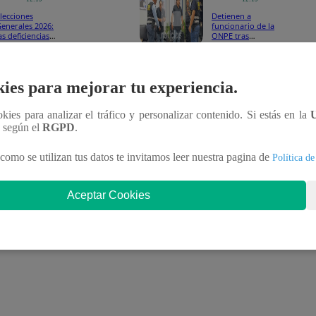
lecciones
Detienen a
enerales 2026:
funcionario de la
as deficiencias
ONPE tras
ogísticas
demoras en la
etectadas por la
distribución del
ontraloría en el
material electoral
raslado del
as unidades, mencionó que
“no responden a incumplimien
ies para mejorar tu experiencia.
aterial electoral
ctores ajenos a nuestra responsabilidad operativa”.
ookies para analizar el tráfico y personalizar contenido. Si estás en la
n según el
RGPD
.
como se utilizan tus datos te invitamos leer nuestra pagina de
Política de
Aceptar Cookies