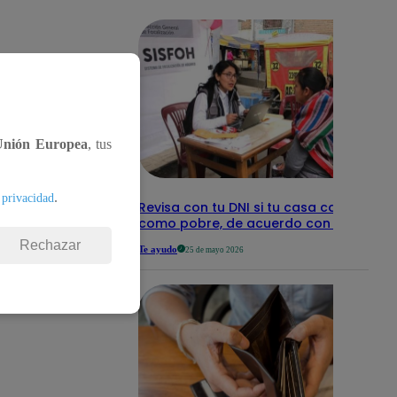
detalles
tos
Unión Europea
, tus
.
 privacidad
Revisa con tu DNI si tu casa califica
como pobre, de acuerdo con el Sisfoh
Rechazar
Te ayudo
25 de mayo 2026