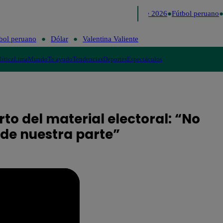
Lo último
Me Caigo de Risa
Perú Decide 2026
Fútbol peruano
D
bol peruano
Dólar
Valentina Valiente
lítica
Lima
Mundo
Te ayudo
Tendencias
Deportes
Espectáculos
to del material electoral: “No
de nuestra parte”