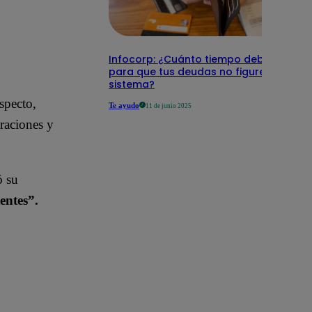
Infocorp: ¿Cuánto tiempo debe pasar
para que tus deudas no figuren en su
sistema?
specto,
Te ayudo
11 de junio 2025
araciones y
ó su
entes”.