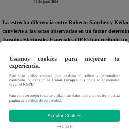
10 de junio 2026
La estrecha diferencia entre Roberto Sánchez y Keiko
convierte a las actas observadas en un factor determina
Jurados Electorales Especiales (JEE) han recibido un t
ya atendieron 477, equivalente al 37,92% del total. La
la espera de ser resueltas e incorporadas al cómputo g
Usamos cookies para mejorar tu
experiencia.
Estas actas fueron observadas por presentar inconsistenci
Este sitio utiliza cookies para analizar el tráfico y personalizar
la normativa vigente, deben ser resueltas antes de ser inclu
contenido. Si estás en la
Unión Europea
, tus datos se gestionarán
según el
RGPD
.
Para conocer mejor como se utilizan tus datos te invitamos leer nuestra
Política de privacidad
pagina de
.
Aceptar Cookies
Rechazar