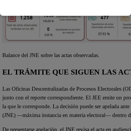
Balance del JNE sobre las actas observadas.
EL TRÁMITE QUE SIGUEN LAS A
Las Oficinas Descentralizadas de Procesos Electorales (O
junto con el reporte correspondiente. El JEE emite un pro
la que le corresponde. La decisión puede ser apelada ante
(JNE) —máxima instancia en materia electoral— dentro de 
De presentarse apelación, el JNE revisa el acta en audien