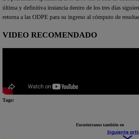
última y definitiva instancia dentro de los tres días siguie
retorna a las ODPE para su ingreso al cómputo de resulta
VIDEO RECOMENDADO
Tags:
actas observadas
elecciones 2026
Elecciones Gen
Keiko Fujimori
Lo último
PERÚ DECIDE 2026
Encuéntranos también en
Siguiente artí