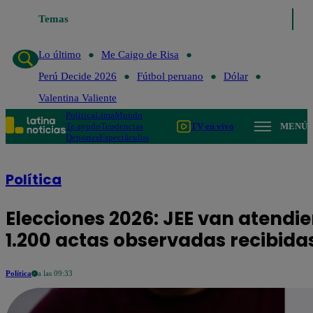
Lo último
Temas
Me Caigo de Risa
Perú Decide 2026
Fútbol peruan
Lo último
Me Caigo de Risa
Perú Decide 2026
Fútbol peruano
Dólar
Valentina Valiente
Política
Lima
Mundo
Te ayudo
Tendencias
TV en vivo
MENÚ
Deportes
Espectáculos
Política
Elecciones 2026: JEE van atendi
1.200 actas observadas recibida
Política
a las 09:33