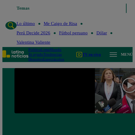
Temas
Lo último
Me Caigo de R
Lo último
Me Caigo de Risa
Perú Decide 2026
Fútbol peruano
Dólar
Valentina Valiente
Política
Lima
Mundo
Te ayudo
Tendencias
TV en vivo
MENÚ
Deportes
Espectáculos