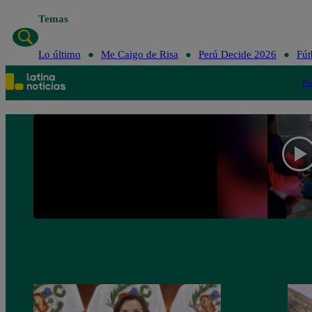
Temas
Lo último
Me Cai
Lo último
Me Caigo de Risa
Perú Decide 2026
Fút
Po