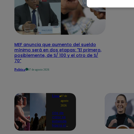
MEF anuncia que aumento del sueldo
mínimo será en dos etapas: "El primero,
posiblemente, de S/ 100 y el otro de S/
70"
Política
07 de agosto 2026
Lima
07 de
agosto
2026
Ola de
calor se
extiende
hasta el
lunes 10
de