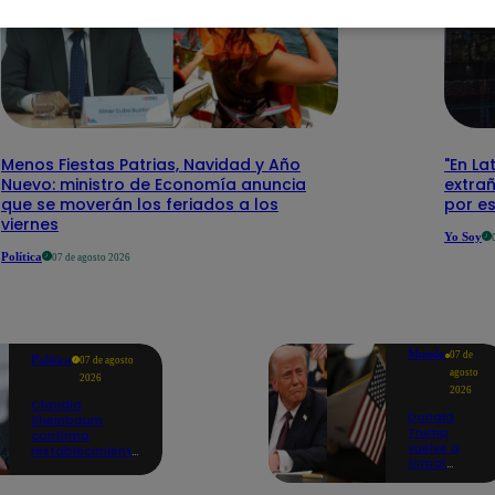
Menos Fiestas Patrias, Navidad y Año
"En La
Nuevo: ministro de Economía anuncia
extra
que se moverán los feriados a los
por e
viernes
Yo Soy
Política
07 de agosto 2026
Mundo
07 de
Política
07 de agosto
agosto
2026
2026
Claudia
Donald
Sheinbaum
Trump
confirma
vuelve a
restablecimiento
firmar
de las
decretos
reacciones con
para limitar