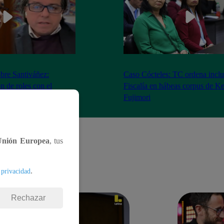
bre Santiváñez:
Caso Cócteles: TC ordena inclu
n de roles con el
Fiscalía en hábeas corpus de K
denta”
Fujimori
Unión Europea
, tus
.
 privacidad
Rechazar