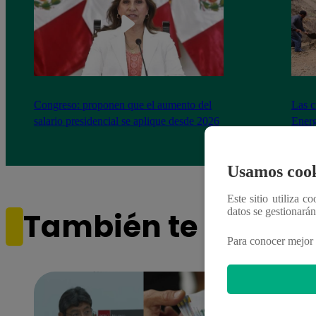
Congreso: proponen que el aumento del
Las c
salario presidencial se aplique desde 2026
Energ
Usamos cook
Este sitio utiliza c
datos se gestionará
También te puede i
Para conocer mejor 