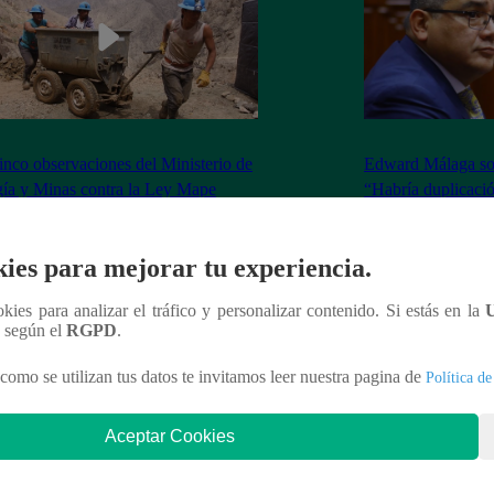
inco observaciones del Ministerio de
Edward Málaga so
ía y Minas contra la Ley Mape
“Habría duplicació
Premier o la Presi
ies para mejorar tu experiencia.
ookies para analizar el tráfico y personalizar contenido. Si estás en la
n según el
RGPD
.
nteresar
como se utilizan tus datos te invitamos leer nuestra pagina de
Política de
Aceptar Cookies