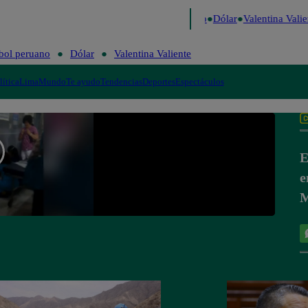
go de Risa
Perú Decide 2026
Fútbol peruano
Dólar
Valentina Valien
bol peruano
Dólar
Valentina Valiente
lítica
Lima
Mundo
Te ayudo
Tendencias
Deportes
Espectáculos
E
e
M