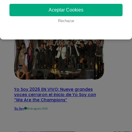
interesar
Aceptar Cookies
Rechazar
Yo Soy 2026 EN VIVO: Nueve grandes
voces cerraron el inicio de Yo Soy con
“We Are the Champions”
Yo Soy
08 de agosto 2026