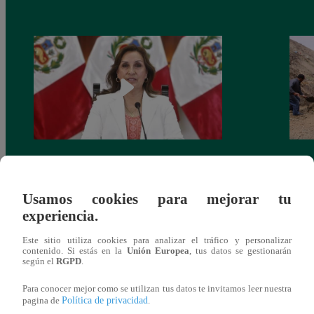
Congreso: proponen que el aumento del
Las c
salario presidencial se aplique desde 2026
Energ
Usamos cookies para mejorar tu
experiencia.
Este sitio utiliza cookies para analizar el tráfico y personalizar
contenido. Si estás en la
Unión Europea
, tus datos se gestionarán
según el
RGPD
.
También te puede
Para conocer mejor como se utilizan tus datos te invitamos leer nuestra
Política de privacidad
pagina de
.