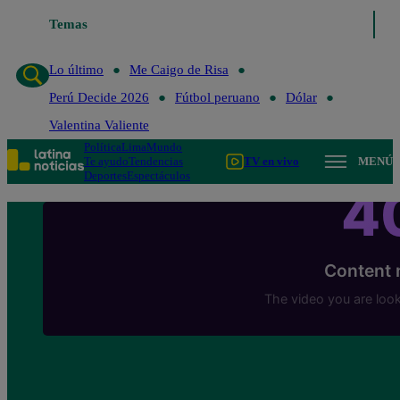
Temas
Lo último
Me Caigo de 
Lo último
Me Caigo de Risa
Perú Decide 2026
Fútbol peruano
Dólar
Valentina Valiente
Política
Lima
Mundo
Te ayudo
Tendencias
TV en vivo
MENÚ
Deportes
Espectáculos