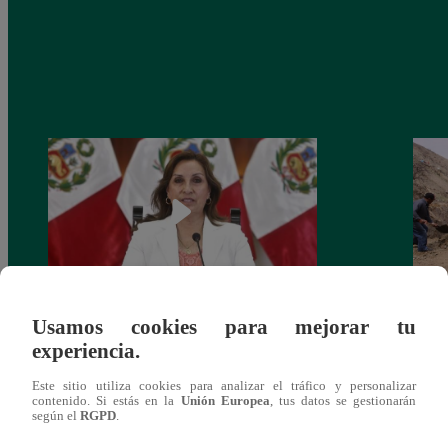
Usamos cookies para mejorar tu
Congreso: proponen que el aumento del
Las c
experiencia.
salario presidencial se aplique desde 2026
Energ
Este sitio utiliza cookies para analizar el tráfico y personalizar
contenido. Si estás en la
Unión Europea
, tus datos se gestionarán
según el
RGPD
.