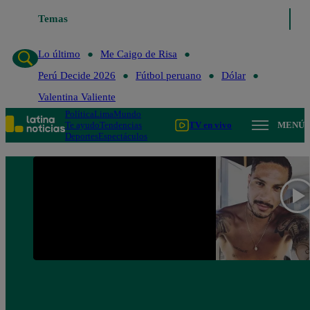
Temas
Lo último
Me Caigo de Risa
Lo último
Me Caigo de Risa
Perú Decide 2026
Fútbol peruano
Dólar
Valentina Valiente
Política
Lima
Mundo
Te ayudo
Tendencias
TV en vivo
MENÚ
Deportes
Espectáculos