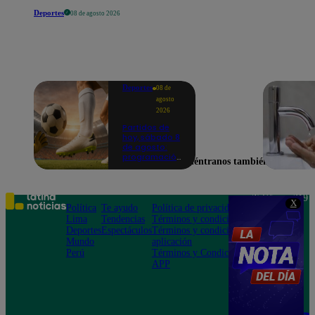
Deportes
08 de agosto 2026
Deportes
08 de
agosto
2026
Partidos de
hoy, sábado 8
de agosto:
programación
Encuéntranos también en
para ver
fútbol EN
VIVO
Teléfono: 219
X
Política
Te ayudo
Política de privacidad
1000
Lima
Tendencias
Términos y condiciones
Av. San
Deportes
Espectáculos
Términos y condiciones
Felipe 968
Mundo
aplicación
Jesús María
Perú
Términos y Condiciones
APP