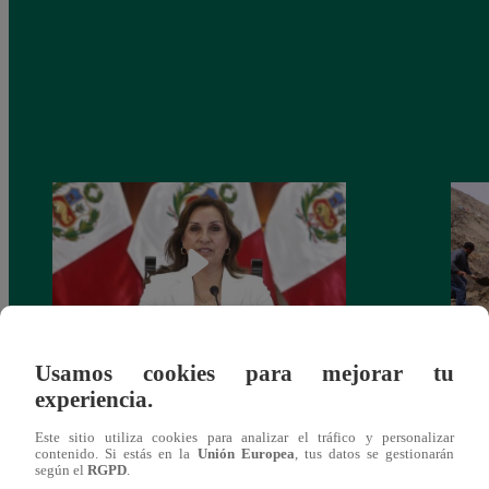
Usamos cookies para mejorar tu
Congreso: proponen que el aumento del
Las c
experiencia.
salario presidencial se aplique desde 2026
Energ
Este sitio utiliza cookies para analizar el tráfico y personalizar
contenido. Si estás en la
Unión Europea
, tus datos se gestionarán
según el
RGPD
.