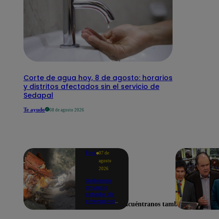
Corte de agua hoy, 8 de agosto: horarios
y distritos afectados sin el servicio de
Sedapal
Te ayudo
08 de agosto 2026
Perú
07 de
agosto
2026
Gobierno
anuncia
estado de
emergencia
Encuéntranos también en
en siete
regiones