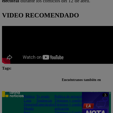
electoral
durante los comicios del 12 de abril.
VIDEO RECOMENDADO
Tags:
Concurso
Junta Nacional de Justicia
Lo último
Encuéntranos también en
Teléfono: 219
X
Política
Te ayudo
Política de privacidad
1000
Lima
Tendencias
Términos y condiciones
Av. San
Deportes
Espectáculos
Términos y condiciones
Felipe 968
Mundo
aplicación
Jesús María
Perú
Términos y Condiciones