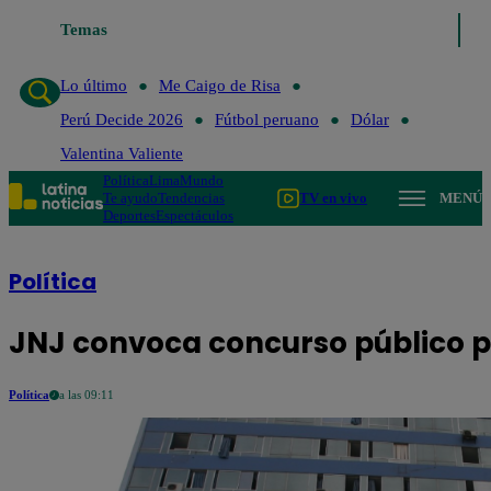
igo de Risa
Temas
Perú Decide 2026
Fútbol peruano
Dólar
Valentina Valie
Lo último
Me Caigo de Risa
Perú Decide 2026
Fútbol peruano
Dólar
Valentina Valiente
Política
Lima
Mundo
Te ayudo
Tendencias
TV en vivo
MENÚ
Deportes
Espectáculos
Política
JNJ convoca concurso público pa
Política
a las 09:11