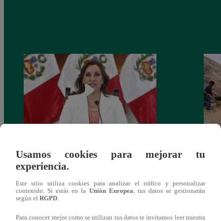
Congreso: proponen que el aumento del
Las c
Usamos cookies para mejorar tu
salario presidencial se aplique desde 2026
Energ
experiencia.
Este sitio utiliza cookies para analizar el tráfico y personalizar
contenido. Si estás en la
Unión Europea
, tus datos se gestionarán
según el
RGPD
.
Para conocer mejor como se utilizan tus datos te invitamos leer nuestra