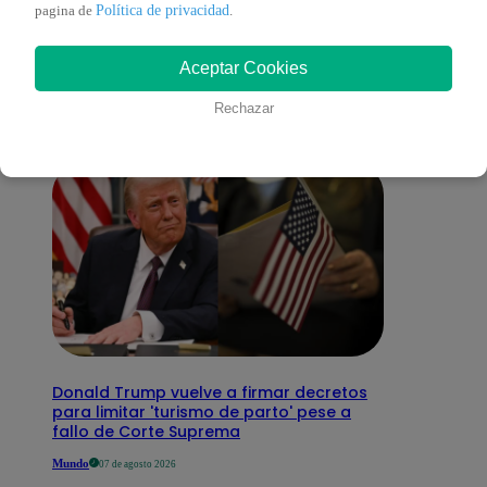
También te puede
Política de privacidad
pagina de
.
Aceptar Cookies
interesar
Rechazar
Donald Trump vuelve a firmar decretos
para limitar 'turismo de parto' pese a
fallo de Corte Suprema
Mundo
07 de agosto 2026