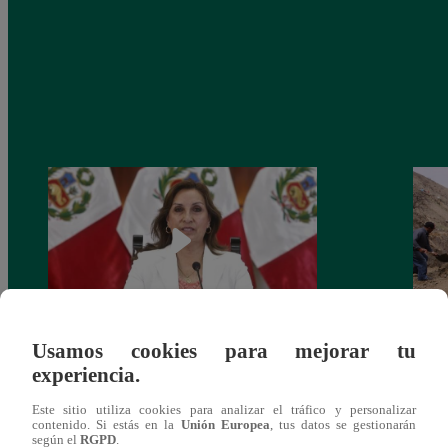
Usamos cookies para mejorar tu
Congreso: proponen que el aumento del
Las c
experiencia.
salario presidencial se aplique desde 2026
Energ
Este sitio utiliza cookies para analizar el tráfico y personalizar
contenido. Si estás en la
Unión Europea
, tus datos se gestionarán
según el
RGPD
.