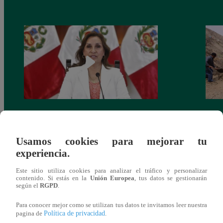
Congreso: proponen que el aumento del
Las c
salario presidencial se aplique desde 2026
Energ
Usamos cookies para mejorar tu
experiencia.
Este sitio utiliza cookies para analizar el tráfico y personalizar
contenido. Si estás en la
Unión Europea
, tus datos se gestionarán
según el
RGPD
.
También te puede
Para conocer mejor como se utilizan tus datos te invitamos leer nuestra
Política de privacidad
pagina de
.