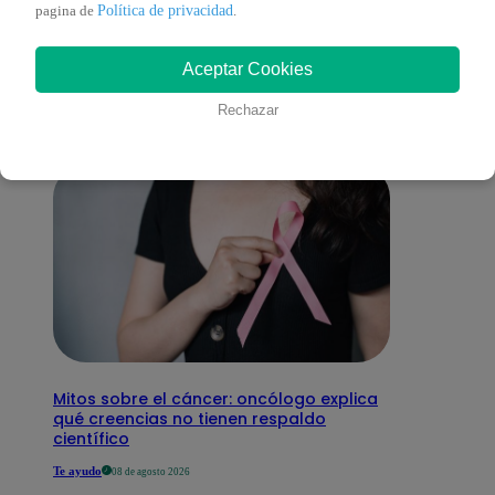
También te puede
Política de privacidad
pagina de
.
Aceptar Cookies
interesar
Rechazar
Mitos sobre el cáncer: oncólogo explica
qué creencias no tienen respaldo
científico
Te ayudo
08 de agosto 2026