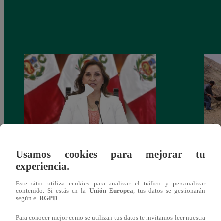
Congreso: proponen que el aumento del
Las c
Usamos cookies para mejorar tu
salario presidencial se aplique desde 2026
Energ
experiencia.
Este sitio utiliza cookies para analizar el tráfico y personalizar
contenido. Si estás en la
Unión Europea
, tus datos se gestionarán
según el
RGPD
.
Para conocer mejor como se utilizan tus datos te invitamos leer nuestra