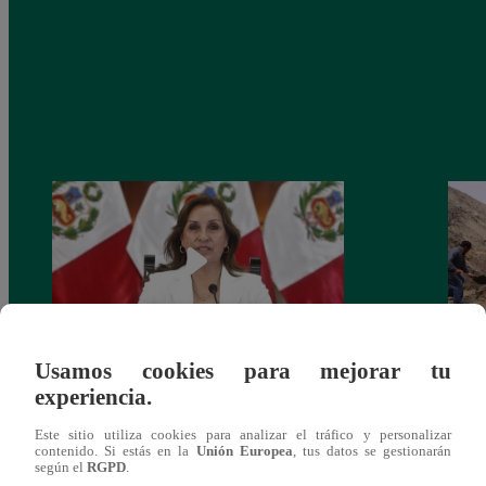
Usamos cookies para mejorar tu
Congreso: proponen que el aumento del
Las c
experiencia.
salario presidencial se aplique desde 2026
Energ
Este sitio utiliza cookies para analizar el tráfico y personalizar
contenido. Si estás en la
Unión Europea
, tus datos se gestionarán
según el
RGPD
.