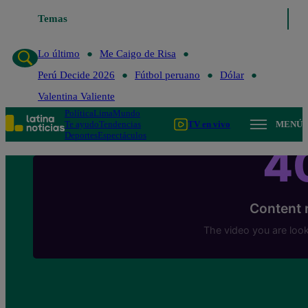
Temas
Lo último
Me Caigo de Risa
Perú Decide 2
Lo último
Me Caigo de Risa
Perú Decide 2026
Fútbol peruano
Dólar
Valentina Valiente
Política
Lima
Mundo
Te ayudo
Tendencias
TV en vivo
MENÚ
Deportes
Espectáculos