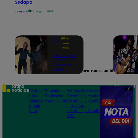
Sedapal
Te ayudo
09 de agosto 2026
Yo
08 de
Soy
agosto
2026
Yo Soy 2026
EN VIVO:
Cachín se
une a
Encuéntranos también en
Raphael
para cantar
una
espectacular
Teléfono: 219
X
versión de
Política
Te ayudo
Política de privacidad
1000
“Amor mío”
Lima
Tendencias
Términos y condiciones
Av. San
Deportes
Espectáculos
Términos y condiciones
Felipe 968
Mundo
aplicación
Jesús María
Perú
Términos y Condiciones
APP