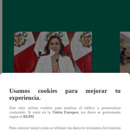
Congreso: proponen que el aumento del
Las c
Usamos cookies para mejorar tu
salario presidencial se aplique desde 2026
Energ
experiencia.
Este sitio utiliza cookies para analizar el tráfico y personalizar
contenido. Si estás en la
Unión Europea
, tus datos se gestionarán
según el
RGPD
.
Para conocer mejor como se utilizan tus datos te invitamos leer nuestra