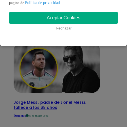
También te puede
Política de privacidad
pagina de
.
Aceptar Cookies
interesar
Rechazar
Jorge Messi, padre de Lionel Messi,
fallece a los 68 años
Deportes
08 de agosto 2026