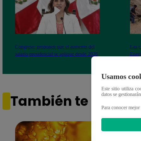
Congreso: proponen que el aumento del
Las c
salario presidencial se aplique desde 2026
Energ
Usamos cook
Este sitio utiliza c
datos se gestionará
También te puede i
Para conocer mejor 