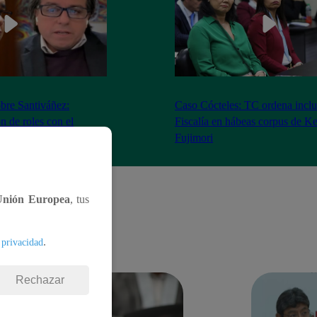
bre Santiváñez:
Caso Cócteles: TC ordena inclu
n de roles con el
Fiscalía en hábeas corpus de K
denta”
Fujimori
Unión Europea
, tus
.
 privacidad
Rechazar