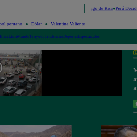
Lo último
Me Caigo de Risa
Perú Decid
bol peruano
Dólar
Valentina Valiente
lítica
Lima
Mundo
Te ayudo
Tendencias
Deportes
Espectáculos
M
a
a