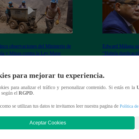
inco observaciones del Ministerio de
Edward Málaga so
ía y Minas contra la Ley Mape
“Habría duplicació
Premier o la Presi
ies para mejorar tu experiencia.
ookies para analizar el tráfico y personalizar contenido. Si estás en la
n según el
RGPD
.
nteresar
como se utilizan tus datos te invitamos leer nuestra pagina de
Política de
Aceptar Cookies