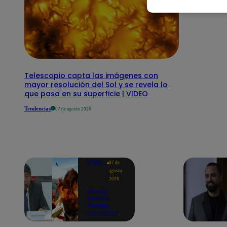
Telescopio capta las imágenes con
mayor resolución del Sol y se revela lo
que pasa en su superficie | VIDEO
Tendencias
07 de agosto 2026
Política
07 de
agosto
2026
Menos
Fiestas
Patrias,
Navidad y
Año Nuevo:
ministro de