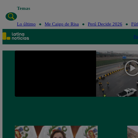
Temas
Lo último
Me Caigo de Risa
Perú Decide 2026
Fút
Po