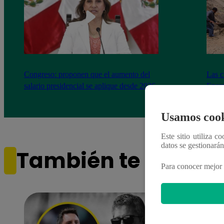
Congreso: proponen que el aumento del
Las c
salario presidencial se aplique desde 2026
Energ
Usamos cook
Este sitio utiliza c
datos se gestionará
También te puede i
Para conocer mejor 