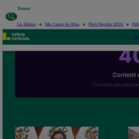
Temas
Lo último
Me Caigo de R
Lo último
Me Caigo de Risa
Perú Decide 2026
Fút
Po