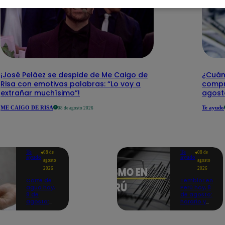
¡José Peláez se despide de Me Caigo de
¿Cuánt
Risa con emotivas palabras: “Lo voy a
compr
extrañar muchísimo”!
agost
ME CAIGO DE RISA
Te ayudo
08 de agosto 2026
Te
Te
08 de
08 de
ayudo
ayudo
agosto
agosto
2026
2026
Corte de
Temblor en
agua hoy,
Perú hoy, 8
8 de
de agosto:
agosto:
horario y
horarios y
epicentro
distritos
del último
afectados
sismo,