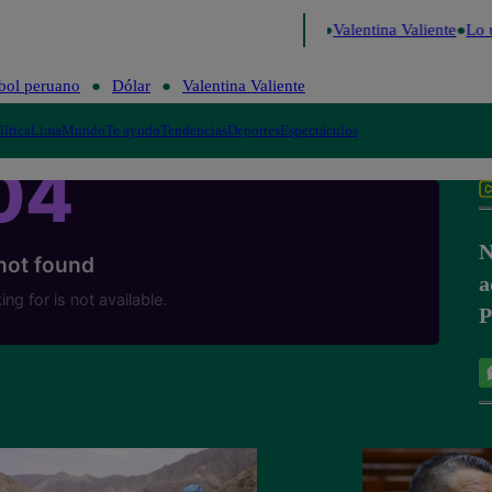
isa
Perú Decide 2026
Fútbol peruano
Dólar
Valentina Valiente
Lo ú
bol peruano
Dólar
Valentina Valiente
lítica
Lima
Mundo
Te ayudo
Tendencias
Deportes
Espectáculos
N
a
P