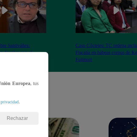
bre Santiváñez:
Caso Cócteles: TC ordena inclu
n de roles con el
Fiscalía en hábeas corpus de K
denta”
Fujimori
Unión Europea
, tus
.
 privacidad
Rechazar