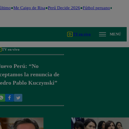
ltimo
Me Caigo de Risa
Perú Decide 2026
Fútbol peruano
Dólar
Val
TV en vivo
MENÚ
TV en vivo
uevo Perú: “No
ceptamos la renuncia de
edro Pablo Kuczynski”