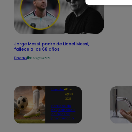
Jorge Messi, padre de Lionel Messi,
fallece a los 68 años
Deportes
08 de agosto 2026
Deportes
08 de
agosto
2026
Partidos de
hoy, sábado 8
de agosto:
programación
para ver
fútbol EN
VIVO