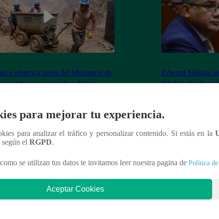
inco observaciones del Ministerio de
Edward Málaga so
ía y Minas contra la Ley Mape
“Habría duplicació
Premier o la Presi
ies para mejorar tu experiencia.
ookies para analizar el tráfico y personalizar contenido. Si estás en la
n según el
RGPD
.
nteresar
como se utilizan tus datos te invitamos leer nuestra pagina de
Política de
Aceptar Cookies