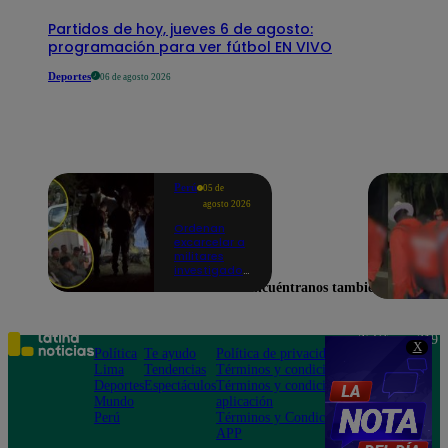
Partidos de hoy, jueves 6 de agosto:
programación para ver fútbol EN VIVO
Deportes
06 de agosto 2026
Perú
05 de
agosto 2026
Ordenan
excarcelar a
militares
investigados
por muerte
Encuéntranos también en
de jóvenes
durante
operativo en
Colcabamba
Teléfono: 219
X
Política
Te ayudo
Política de privacidad
1000
Lima
Tendencias
Términos y condiciones
Av. San
Deportes
Espectáculos
Términos y condiciones
Felipe 968
Mundo
aplicación
Jesús María
Perú
Términos y Condiciones
APP