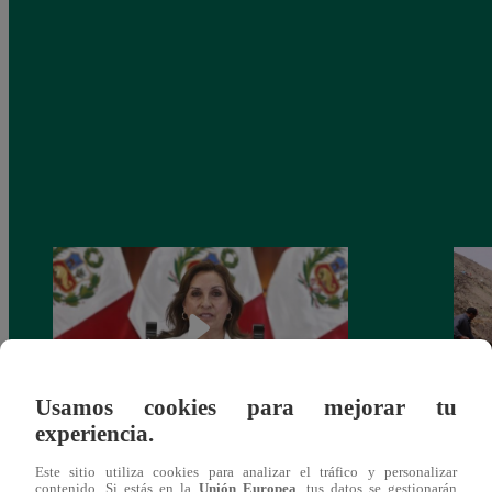
Usamos cookies para mejorar tu
experiencia.
Congreso: proponen que el aumento del
Las c
Este sitio utiliza cookies para analizar el tráfico y personalizar
salario presidencial se aplique desde 2026
Energ
contenido. Si estás en la
Unión Europea
, tus datos se gestionarán