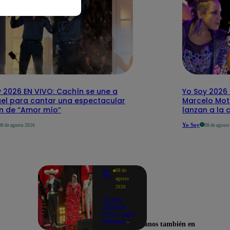
 2026 EN VIVO: Cachín se une a
Yo Soy 2026 
el para cantar una espectacular
Marcelo Mott
ón de “Amor mío”
lanzan a la 
Yo Soy
08 de agosto 2026
08 de agost
Yo
08 de
Soy
agosto
2026
Yo Soy
2026 EN
VIVO: Julio
Iglesias,
Encuéntranos también en
José José,