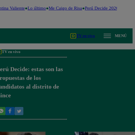
tina Valiente
Lo último
Me Caigo de Risa
Perú Decide 2026
Fútbol 
TV en vivo
MENÚ
TV en vivo
erú Decide: estas son las
ropuestas de los
andidatos al distrito de
ince