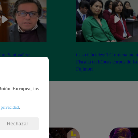
bre Santiváñez:
Caso Cócteles: TC ordena inclu
n de roles con el
Fiscalía en hábeas corpus de K
denta”
Fujimori
Unión Europea
, tus
.
 privacidad
Rechazar