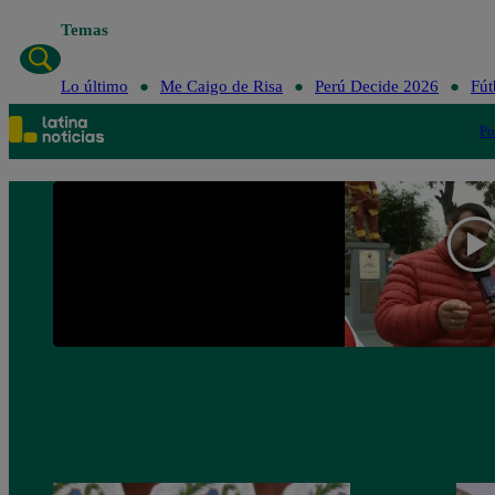
Temas
Lo últ
Lo último
Me Caigo de Risa
Perú Decide 2026
Fút
Po