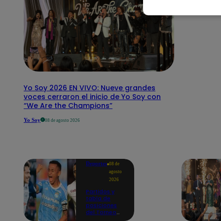
Yo Soy 2026 EN VIVO: Nueve grandes
voces cerraron el inicio de Yo Soy con
“We Are the Champions”
Yo Soy
08 de agosto 2026
Deportes
08 de
agosto
2026
Partidos y
tabla de
posiciones
del Torneo
Clausura EN