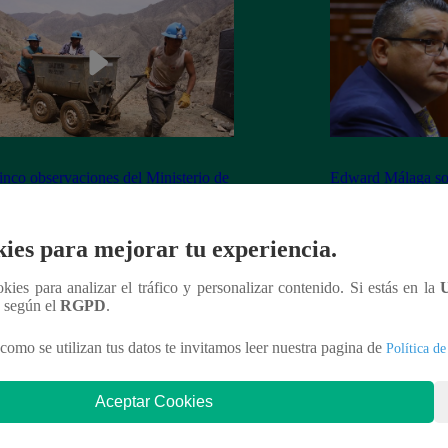
inco observaciones del Ministerio de
Edward Málaga so
ía y Minas contra la Ley Mape
“Habría duplicació
Premier o la Presi
ies para mejorar tu experiencia.
ookies para analizar el tráfico y personalizar contenido. Si estás en la
n según el
RGPD
.
nteresar
como se utilizan tus datos te invitamos leer nuestra pagina de
Política de
Aceptar Cookies