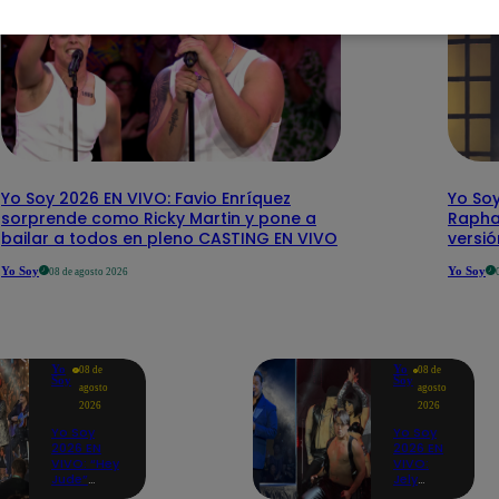
Yo Soy 2026 EN VIVO: Favio Enríquez
Yo Soy
sorprende como Ricky Martin y pone a
Rapha
bailar a todos en pleno CASTING EN VIVO
versi
Yo Soy
Yo Soy
08 de agosto 2026
Yo
Yo
08 de
08 de
Soy
Soy
agosto
agosto
2026
2026
Yo Soy
Yo Soy
2026 EN
2026 EN
VIVO: “Hey
VIVO:
Jude”
Jely
reúne a
Reátegui