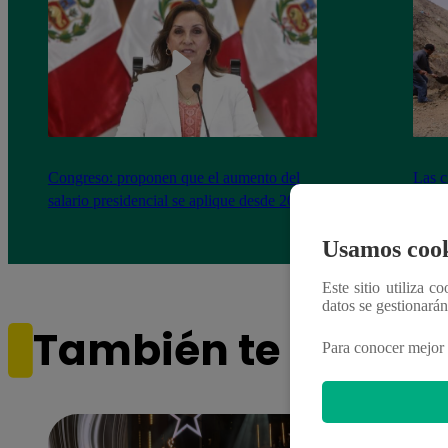
Congreso: proponen que el aumento del
Las c
salario presidencial se aplique desde 2026
Energ
Usamos cook
Este sitio utiliza c
datos se gestionará
También te puede i
Para conocer mejor 