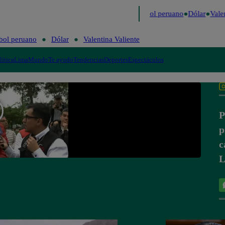
imo
Me Caigo de Risa
Perú Decide 2026
Fútbol peruano
Dólar
Valen
bol peruano
Dólar
Valentina Valiente
lítica
Lima
Mundo
Te ayudo
Tendencias
Deportes
Espectáculos
P
p
c
L