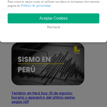
Para conocer mejor como se utilizan tus datos te invitamos leer nuestra
Política de privacidad
pagina de
.
También te puede
Aceptar Cookies
interesar
Rechazar
Temblor en Perú hoy, 10 de agosto:
horario y epicentro del último sismo,
según IGP