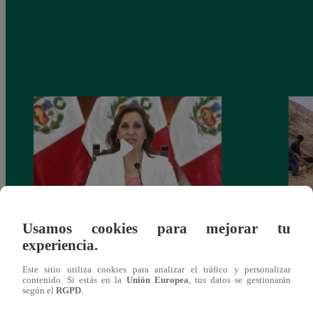
Usamos cookies para mejorar tu
Congreso: proponen que el aumento del
Las c
experiencia.
salario presidencial se aplique desde 2026
Energ
Este sitio utiliza cookies para analizar el tráfico y personalizar
contenido. Si estás en la
Unión Europea
, tus datos se gestionarán
según el
RGPD
.