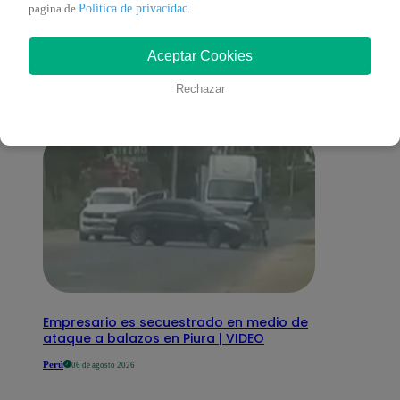
También te puede
Política de privacidad
pagina de
.
Aceptar Cookies
interesar
Rechazar
Empresario es secuestrado en medio de
ataque a balazos en Piura | VIDEO
Perú
06 de agosto 2026