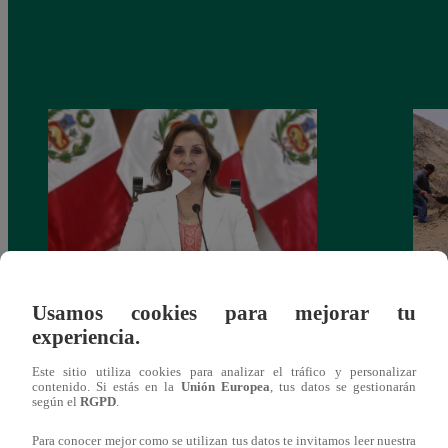
Congreso: proponen que el aumento del
Las c
Usamos cookies para mejorar tu
salario presidencial se aplique desde 2026
Energ
experiencia.
Este sitio utiliza cookies para analizar el tráfico y personalizar
contenido. Si estás en la
Unión Europea
, tus datos se gestionarán
según el
RGPD
.
Para conocer mejor como se utilizan tus datos te invitamos leer nuestra