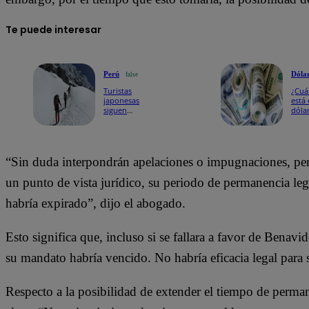
Te puede interesar
Perú
Dóla
false
Turistas
¿Cuá
japonesas
está 
siguen
dóla
perdidas
HOY
en el
Prec
Huascarán:
comp
rescatistas
vent
van en
para
“Sin duda interpondrán apelaciones o impugnaciones, per
búsqueda
miér
25 d
un punto de vista jurídico, su periodo de permanencia lega
juni
habría expirado”, dijo el abogado.
Esto significa que, incluso si se fallara a favor de Benavi
su mandato habría vencido. No habría eficacia legal para 
Respecto a la posibilidad de extender el tiempo de perma