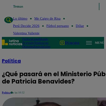
Temas
Lo último
Me Caigo de Risa
Lo último
Me Caigo de Risa
Perú Decide 2026
Fútbol peruano
Dólar
Valentina Valiente
Política
Lima
Mundo
Te ayudo
Tendencias
TV en vivo
MENÚ
Deportes
Espectáculos
Política
¿Qué pasará en el Ministerio Púb
de Patricia Benavides?
Política
a las 10:52